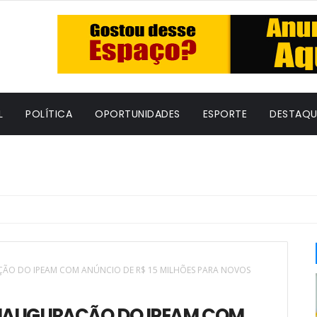
L
POLÍTICA
OPORTUNIDADES
ESPORTE
DESTAQU
O DO IPEAM COM ANÚNCIO DE R$ 15 MILHÕES PARA NOVOS
NAUGURAÇÃO DO IPEAM COM