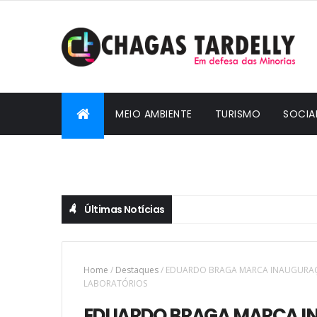
MEIO AMBIENTE
TURISMO
SOCIA
CIDADANIA
Últimas Notícias
Home
/
Destaques
/
EDUARDO BRAGA MARCA INAUGURAÇÃ
LABORATÓRIOS
EDUARDO BRAGA MARCA I