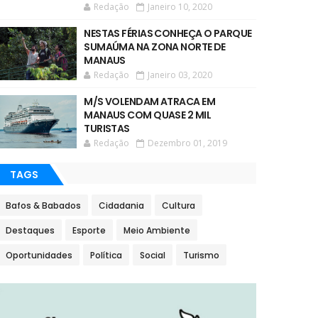
Redação
Janeiro 10, 2020
NESTAS FÉRIAS CONHEÇA O PARQUE
SUMAÚMA NA ZONA NORTE DE
MANAUS
Redação
Janeiro 03, 2020
M/S VOLENDAM ATRACA EM
MANAUS COM QUASE 2 MIL
TURISTAS
Redação
Dezembro 01, 2019
TAGS
Bafos & Babados
Cidadania
Cultura
Destaques
Esporte
Meio Ambiente
Oportunidades
Política
Social
Turismo