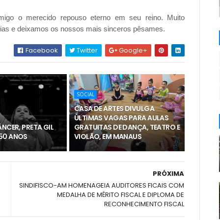
go o merecido repouso eterno em seu reino. Muito
ias e deixamos os nossos mais sinceros pêsames.
Facebook
Twitter
Google+
SOCIAL
CASA DE ARTES DIVULGA
ÚLTIMAS VAGAS PARA AULAS
ÂNCER, PRETA GIL
GRATUITAS DE DANÇA, TEATRO E
50 ANOS
VIOLÃO, EM MANAUS
PRÓXIMA
SINDIFISCO-AM HOMENAGEIA AUDITORES FICAIS COM
MEDALHA DE MÉRITO FISCAL E DIPLOMA DE
RECONHECIMENTO FISCAL