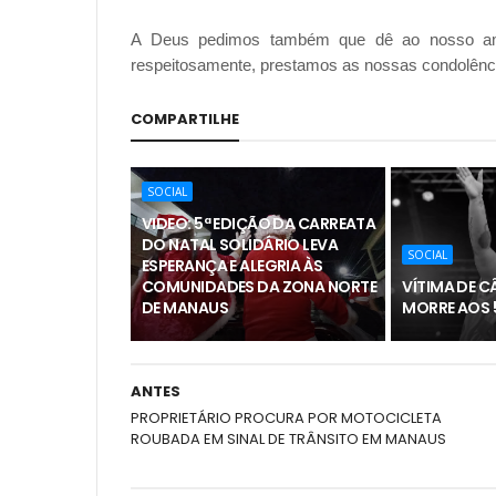
A Deus pedimos também que dê ao nosso ami
respeitosamente, prestamos as nossas condolênc
COMPARTILHE
SOCIAL
VIDEO: 5ª EDIÇÃO DA CARREATA
DO NATAL SOLIDÁRIO LEVA
SOCIAL
ESPERANÇA E ALEGRIA ÀS
COMUNIDADES DA ZONA NORTE
VÍTIMA DE C
DE MANAUS
MORRE AOS 
ANTES
PROPRIETÁRIO PROCURA POR MOTOCICLETA
ROUBADA EM SINAL DE TRÂNSITO EM MANAUS