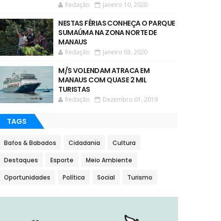
Redação
Janeiro 10, 2020
NESTAS FÉRIAS CONHEÇA O PARQUE
SUMAÚMA NA ZONA NORTE DE
MANAUS
Redação
Janeiro 03, 2020
M/S VOLENDAM ATRACA EM
MANAUS COM QUASE 2 MIL
TURISTAS
Redação
Dezembro 01, 2019
TAGS
Bafos & Babados
Cidadania
Cultura
Destaques
Esporte
Meio Ambiente
Oportunidades
Política
Social
Turismo