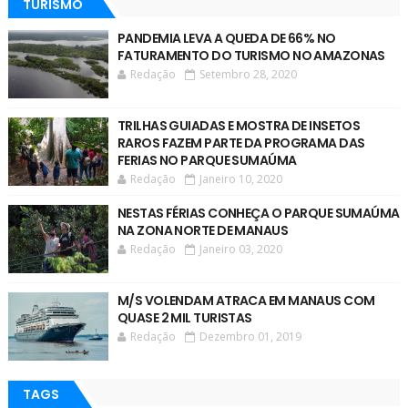
TURISMO
PANDEMIA LEVA A QUEDA DE 66% NO
FATURAMENTO DO TURISMO NO AMAZONAS
Redação
Setembro 28, 2020
TRILHAS GUIADAS E MOSTRA DE INSETOS
RAROS FAZEM PARTE DA PROGRAMA DAS
FERIAS NO PARQUE SUMAÚMA
Redação
Janeiro 10, 2020
NESTAS FÉRIAS CONHEÇA O PARQUE SUMAÚMA
NA ZONA NORTE DE MANAUS
Redação
Janeiro 03, 2020
M/S VOLENDAM ATRACA EM MANAUS COM
QUASE 2 MIL TURISTAS
Redação
Dezembro 01, 2019
TAGS