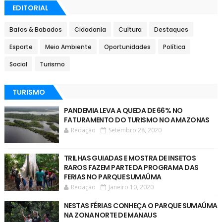
EDITORIAL
Bafos & Babados
Cidadania
Cultura
Destaques
Esporte
Meio Ambiente
Oportunidades
Política
Social
Turismo
TURISMO
PANDEMIA LEVA A QUEDA DE 66% NO
FATURAMENTO DO TURISMO NO AMAZONAS
Redação
Setembro 28, 2020
TRILHAS GUIADAS E MOSTRA DE INSETOS
RAROS FAZEM PARTE DA PROGRAMA DAS
FERIAS NO PARQUE SUMAÚMA
Redação
Janeiro 10, 2020
NESTAS FÉRIAS CONHEÇA O PARQUE SUMAÚMA
NA ZONA NORTE DE MANAUS