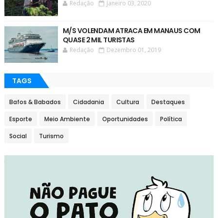
Redação
Janeiro 03, 2020
M/S VOLENDAM ATRACA EM MANAUS COM
QUASE 2 MIL TURISTAS
Redação
Dezembro 01, 2019
TAGS
Bafos & Babados
Cidadania
Cultura
Destaques
Esporte
Meio Ambiente
Oportunidades
Política
Social
Turismo