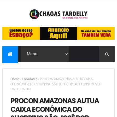
Home
/
Cidadania
/
PROCON AMAZONAS AUTUA CAIXA
ECONÔMICA DO SHOPPING SÃO JOSÉ POR DESCUMPRIMENTO
DA LEI DA FILA
PROCON AMAZONAS AUTUA
CAIXA ECONÔMICA DO