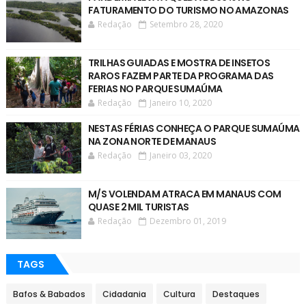
FATURAMENTO DO TURISMO NO AMAZONAS
Redação
Setembro 28, 2020
TRILHAS GUIADAS E MOSTRA DE INSETOS
RAROS FAZEM PARTE DA PROGRAMA DAS
FERIAS NO PARQUE SUMAÚMA
Redação
Janeiro 10, 2020
NESTAS FÉRIAS CONHEÇA O PARQUE SUMAÚMA
NA ZONA NORTE DE MANAUS
Redação
Janeiro 03, 2020
M/S VOLENDAM ATRACA EM MANAUS COM
QUASE 2 MIL TURISTAS
Redação
Dezembro 01, 2019
TAGS
Bafos & Babados
Cidadania
Cultura
Destaques