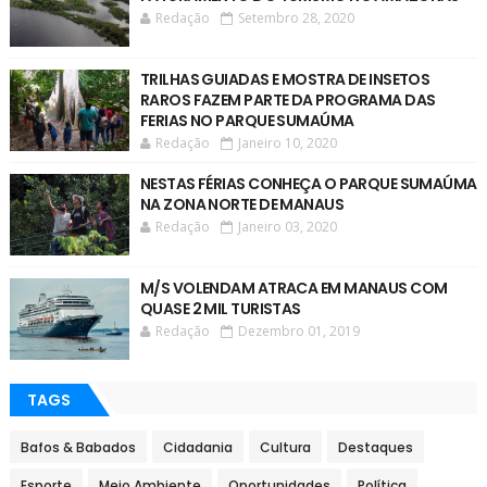
Redação
Setembro 28, 2020
TRILHAS GUIADAS E MOSTRA DE INSETOS
RAROS FAZEM PARTE DA PROGRAMA DAS
FERIAS NO PARQUE SUMAÚMA
Redação
Janeiro 10, 2020
NESTAS FÉRIAS CONHEÇA O PARQUE SUMAÚMA
NA ZONA NORTE DE MANAUS
Redação
Janeiro 03, 2020
M/S VOLENDAM ATRACA EM MANAUS COM
QUASE 2 MIL TURISTAS
Redação
Dezembro 01, 2019
TAGS
Bafos & Babados
Cidadania
Cultura
Destaques
Esporte
Meio Ambiente
Oportunidades
Política