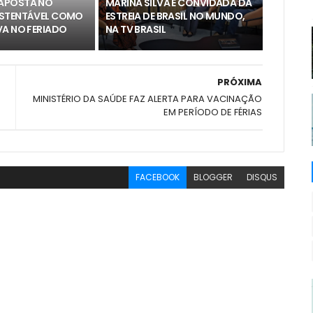
APOSTA NO
MARINA SILVA É CONVIDADA DA
USTENTÁVEL COMO
ESTREIA DE BRASIL NO MUNDO,
VA NO FERIADO
NA TV BRASIL
PRÓXIMA
MINISTÉRIO DA SAÚDE FAZ ALERTA PARA VACINAÇÃO
EM PERÍODO DE FÉRIAS
FACEBOOK
BLOGGER
DISQUS