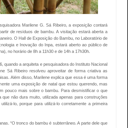
squisadora Marilene G. Sá Ribeiro, a exposição contará
artir de resíduos de bambu. A visitação estará aberta a
de janeiro. O Hall de Exposição do Bambu, no Laboratório de
ologia e Inovação do Inpa, estará aberto ao público de
na), no horário de 8h a 11h30 e de 14h a 17h30h.
quando a arquiteta e pesquisadora do Instituto Nacional
e Sá Ribeiro resolveu aproveitar de forma criativa as
sas. Além disso, Marilene explica que essa é uma forma
omente uma exposição de natal que estou querendo, mas
m pouco mais sobre o bambu. Para desmistificar o que
 que não dura muito, utilizada apenas para construções
tilizá-lo, porque para utilizá-lo corretamente a primeira
as. “O tronco do bambu é subterrâneo. A parte dele que