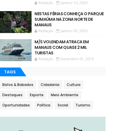
Redação
Janeiro 10, 2020
NESTAS FÉRIAS CONHEÇA O PARQUE
SUMAÚMA NA ZONA NORTE DE
MANAUS
Redação
Janeiro 03, 2020
M/S VOLENDAM ATRACA EM
MANAUS COM QUASE 2 MIL
TURISTAS
Redação
Dezembro 01, 2019
TAGS
Bafos & Babados
Cidadania
Cultura
Destaques
Esporte
Meio Ambiente
Oportunidades
Política
Social
Turismo