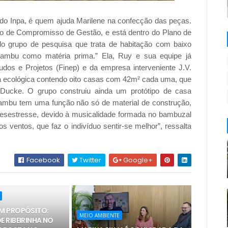
r do Inpa, é quem ajuda Marilene na confecção das peças.
mo de Compromisso de Gestão, e está dentro do Plano de
 do grupo de pesquisa que trata de habitação com baixo
o bambu como matéria prima.” Ela, Ruy e sua equipe já
udos e Projetos (Finep) e da empresa interveniente J.V.
la ecológica contendo oito casas com 42m² cada uma, que
 Ducke. O grupo construiu ainda um protótipo de casa
bambu tem uma função não só de material de construção,
desestresse, devido à musicalidade formada no bambuzal
 ventos, que faz o indivíduo sentir-se melhor”, ressalta
Facebook
Twitter
Google+
M PROPÓSITO:
MEIO AMBIENTE
 RIBEIRINHA NO