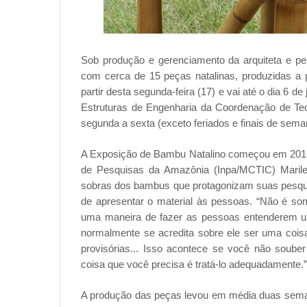
Sob produção e gerenciamento da arquiteta e pe
com cerca de 15 peças natalinas, produzidas a p
partir desta segunda-feira (17) e vai até o dia 6 
Estruturas de Engenharia da Coordenação de Tecn
segunda a sexta (exceto feriados e finais de sema
A Exposição de Bambu Natalino começou em 2016, 
de Pesquisas da Amazônia (Inpa/MCTIC) Marilen
sobras dos bambus que protagonizam suas pesqui
de apresentar o material às pessoas. “Não é s
uma maneira de fazer as pessoas entenderem u
normalmente se acredita sobre ele ser uma coisa
provisórias... Isso acontece se você não souber u
coisa que você precisa é tratá-lo adequadamente.”
A produção das peças levou em média duas seman