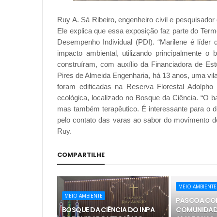
Ruy A. Sá Ribeiro, engenheiro civil e pesquisado
Ele explica que essa exposição faz parte do Ter
Desempenho Individual (PDI). “Marilene é líder
impacto ambiental, utilizando principalmente 
construíram, com auxílio da Financiadora de Est
Pires de Almeida Engenharia, há 13 anos, uma vi
foram edificadas na Reserva Florestal Adolpho
ecológica, localizado no Bosque da Ciência. “O 
mas também terapêutico. É interessante para o 
pelo contato das varas ao sabor do movimento dos
Ruy.
COMPARTILHE
MEIO AMBIENTE
MEIO AMBIENTE
PÁSCOA CO
BOSQUE DA CIÊNCIA DO INPA
COMUNIDADE