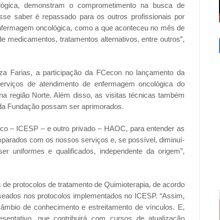
cológica, demonstram o comprometimento na busca de
sse saber é repassado para os outros profissionais por
enfermagem oncológica, como a que aconteceu no mês de
e medicamentos, tratamentos alternativos, entre outros”,
a Farias, a participação da FCecon no lançamento da
rviços de atendimento de enfermagem oncológica do
a região Norte. Além disso, as visitas técnicas também
 da Fundação possam ser aprimorados.
lico – ICESP – e outro privado – HAOC, para entender as
parados com os nossos serviços e, se possível, diminuí-
r uniformes e qualificados, independente da origem”,
 de protocolos de tratamento de Quimioterapia, de acordo
aseados nos protocolos implementados no ICESP. “Assim,
câmbio de conhecimento e estreitamento de vínculos. E,
ntativo, que contribuirá com cursos de atualização