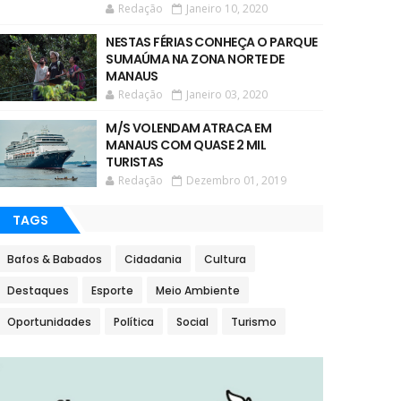
Redação
Janeiro 10, 2020
NESTAS FÉRIAS CONHEÇA O PARQUE
SUMAÚMA NA ZONA NORTE DE
MANAUS
Redação
Janeiro 03, 2020
M/S VOLENDAM ATRACA EM
MANAUS COM QUASE 2 MIL
TURISTAS
Redação
Dezembro 01, 2019
TAGS
Bafos & Babados
Cidadania
Cultura
Destaques
Esporte
Meio Ambiente
Oportunidades
Política
Social
Turismo