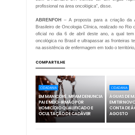
profissional na área oncológica”, disse.
ABRENFOH
– A proposta para a criação da
Brasileiro de Oncologia Clínica, realizado no Rio
oficial no dia 6 de abril deste ano, a qual t
oncológica no Brasil e ultrapassar as fronteiras t
na assistência de enfermagem em todo o território
COMPARTILHE
CIDADANIA
CIDADANIA
EM MANICORÉ, MPAM DENUNCIA
ÁGUAS DE M
PAI E MEIO-IRMÃO POR
EMITIR NOV
HOMICÍDIO QUALIFICADO E
CONTA DE ÁG
OCULTAÇÃO DE CADÁVER
AGOSTO