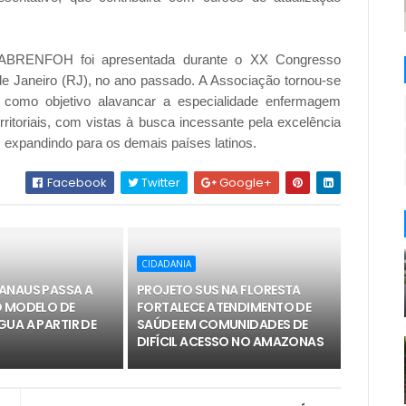
 ABRENFOH foi apresentada durante o XX Congresso
 de Janeiro (RJ), no ano passado. A Associação tornou-se
em como objetivo alavancar a especialidade enfermagem
erritoriais, com vistas à busca incessante pela excelência
, expandindo para os demais países latinos.
Facebook
Twitter
Google+
CIDADANIA
ANAUS PASSA A
PROJETO SUS NA FLORESTA
O MODELO DE
FORTALECE ATENDIMENTO DE
UA A PARTIR DE
SAÚDE EM COMUNIDADES DE
DIFÍCIL ACESSO NO AMAZONAS