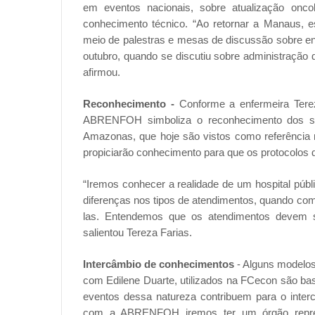
em eventos nacionais, sobre atualização on
conhecimento técnico. “Ao retornar a Manaus, e
meio de palestras e mesas de discussão sobre 
outubro, quando se discutiu sobre administração d
afirmou.
Reconhecimento -
Conforme a enfermeira Terez
ABRENFOH simboliza o reconhecimento dos se
Amazonas, que hoje são vistos como referência n
propiciarão conhecimento para que os protocolos
“Iremos conhecer a realidade de um hospital púb
diferenças nos tipos de atendimentos, quando com
las. Entendemos que os atendimentos devem se
salientou Tereza Farias.
Intercâmbio de conhecimentos
- Alguns modelos
com Edilene Duarte, utilizados na FCecon são b
eventos dessa natureza contribuem para o inter
com a ABRENFOH iremos ter um órgão represe