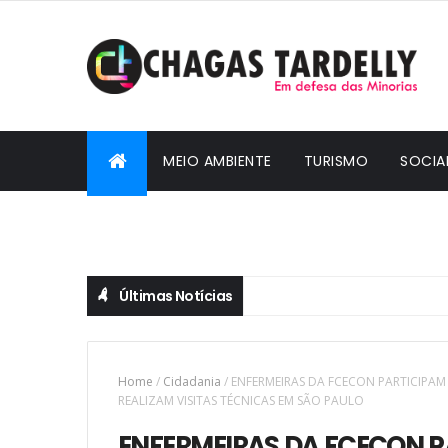
MEIO AMBIENTE
TURISMO
SOCIA
CIDADANIA
Últimas Notícias
Home
/
Cidadania
/
ENFERMEIRAS DA FCECON PARTICIPA
REALIZAM VISITAS TÉCNICAS EM SÃO PAULO
ENFERMEIRAS DA FCECON 