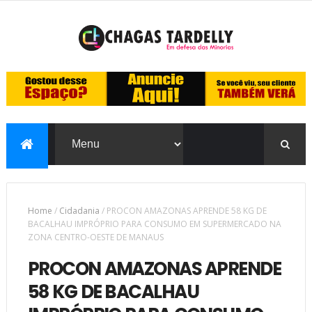
Home
/
Cidadania
/
PROCON AMAZONAS APRENDE 58 KG DE
BACALHAU IMPRÓPRIO PARA CONSUMO EM SUPERMERCADO NA
ZONA CENTRO-OESTE DE MANAUS
PROCON AMAZONAS APRENDE
58 KG DE BACALHAU