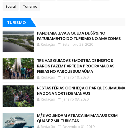
Social
Turismo
TURISMO
PANDEMIA LEVA A QUEDA DE 66% NO
FATURAMENTO DO TURISMO NO AMAZONAS
Redação
Setembro 28, 2020
TRILHAS GUIADAS E MOSTRA DE INSETOS
RAROS FAZEM PARTE DA PROGRAMA DAS
FERIAS NO PARQUE SUMAÚMA
Redação
Janeiro 10, 2020
NESTAS FÉRIAS CONHEÇA O PARQUE SUMAÚMA
NA ZONA NORTE DE MANAUS
Redação
Janeiro 03, 2020
M/S VOLENDAM ATRACA EM MANAUS COM
QUASE 2 MIL TURISTAS
Redação
Dezembro 01, 2019