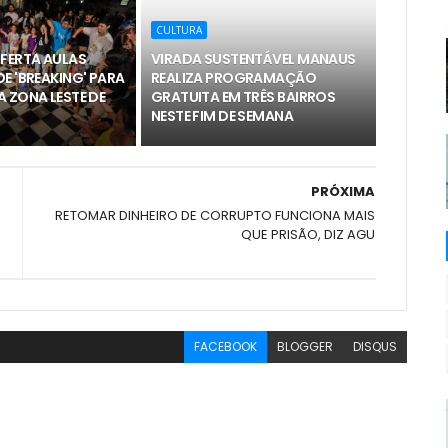
CULTURA
OFERTA AULAS
VIRADA SUSTENTÁVEL MANAUS
E 'BREAKING' PARA
REALIZA PROGRAMAÇÃO
 ZONA LESTE DE
GRATUITA EM TRÊS BAIRROS
NESTE FIM DE SEMANA
PRÓXIMA
RETOMAR DINHEIRO DE CORRUPTO FUNCIONA MAIS
QUE PRISÃO, DIZ AGU
FACEBOOK
BLOGGER
DISQUS