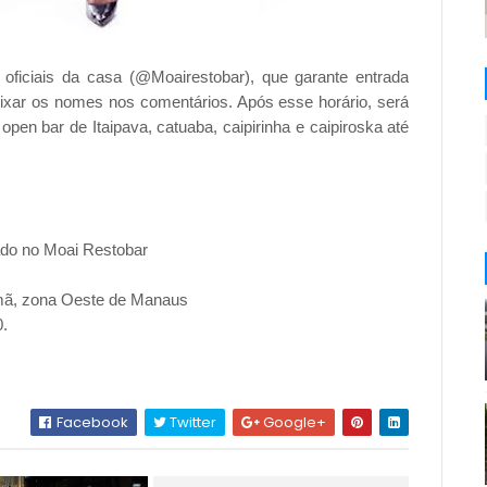
 oficiais da casa (@Moairestobar), que garante entrada
 deixar os nomes nos comentários. Após esse horário, será
open bar de Itaipava, catuaba, caipirinha e caipiroska até
do no Moai Restobar
umã, zona Oeste de Manaus
0.
Facebook
Twitter
Google+