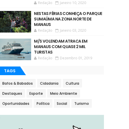
Redação
Janeiro 10, 2020
NESTAS FÉRIAS CONHEÇA O PARQUE
SUMAÚMA NA ZONA NORTE DE
MANAUS
Redação
Janeiro 03, 2020
M/S VOLENDAM ATRACA EM
MANAUS COM QUASE 2 MIL
TURISTAS
Redação
Dezembro 01, 2019
TAGS
Bafos & Babados
Cidadania
Cultura
Destaques
Esporte
Meio Ambiente
Oportunidades
Política
Social
Turismo