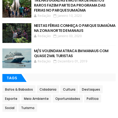
TRILHAS GUIADAS E MOSTRA DE INSETOS
RAROS FAZEM PARTE DA PROGRAMA DAS
FERIAS NO PARQUE SUMAÚMA
Redação
Janeiro 10, 2020
NESTAS FÉRIAS CONHEÇA O PARQUE SUMAÚMA
NA ZONA NORTE DE MANAUS
Redação
Janeiro 03, 2020
M/S VOLENDAM ATRACA EM MANAUS COM
QUASE 2 MIL TURISTAS
Redação
Dezembro 01, 2019
TAGS
Bafos & Babados
Cidadania
Cultura
Destaques
Esporte
Meio Ambiente
Oportunidades
Política
Social
Turismo