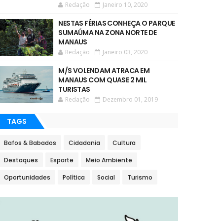
Redação
Janeiro 10, 2020
NESTAS FÉRIAS CONHEÇA O PARQUE
SUMAÚMA NA ZONA NORTE DE
MANAUS
Redação
Janeiro 03, 2020
M/S VOLENDAM ATRACA EM
MANAUS COM QUASE 2 MIL
TURISTAS
Redação
Dezembro 01, 2019
TAGS
Bafos & Babados
Cidadania
Cultura
Destaques
Esporte
Meio Ambiente
Oportunidades
Política
Social
Turismo