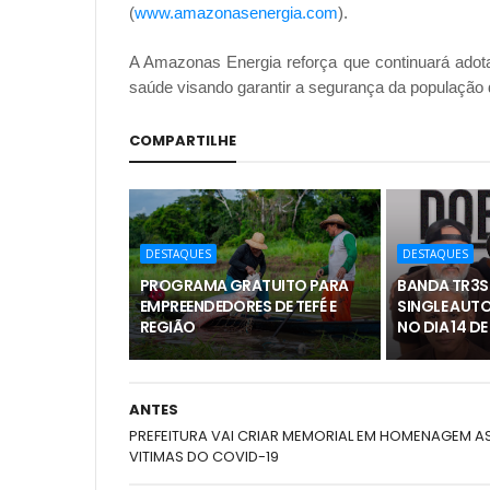
(
www.amazonasenergia.com
).
A Amazonas Energia reforça que continuará ado
saúde visando garantir a segurança da populaçã
COMPARTILHE
DESTAQUES
DESTAQUES
PROGRAMA GRATUITO PARA
BANDA TR3S
EMPREENDEDORES DE TEFÉ E
SINGLE AUTO
REGIÃO
NO DIA 14 D
ANTES
PREFEITURA VAI CRIAR MEMORIAL EM HOMENAGEM A
VITIMAS DO COVID-19