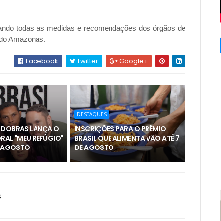
tando todas as medidas e recomendações dos órgãos de
o do Amazonas.
Facebook
Twitter
Google+
DESTAQUES
 DOBRAS LANÇA O
INSCRIÇÕES PARA O PRÊMIO
RAL "MEU REFÚGIO"
BRASIL QUE ALIMENTA VÃO ATÉ 7
E AGOSTO
DE AGOSTO
S