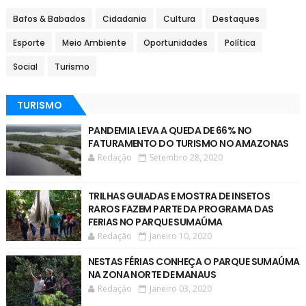
Bafos & Babados
Cidadania
Cultura
Destaques
Esporte
Meio Ambiente
Oportunidades
Política
Social
Turismo
TURISMO
PANDEMIA LEVA A QUEDA DE 66% NO
FATURAMENTO DO TURISMO NO AMAZONAS
Redação
Setembro 28, 2020
TRILHAS GUIADAS E MOSTRA DE INSETOS
RAROS FAZEM PARTE DA PROGRAMA DAS
FERIAS NO PARQUE SUMAÚMA
Redação
Janeiro 10, 2020
NESTAS FÉRIAS CONHEÇA O PARQUE SUMAÚMA
NA ZONA NORTE DE MANAUS
Redação
Janeiro 03, 2020