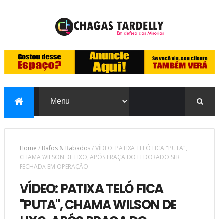
Home
/
Bafos & Babados
/
VÍDEO: PATIXA TELÓ FICA "PUTA",
CHAMA WILSON DE LIXO, APÓS PRAÇA DO ELDORADO SER
FECHADA EM OPERAÇÃO
VÍDEO: PATIXA TELÓ FICA
"PUTA", CHAMA WILSON DE