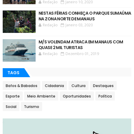
Redação
Janeiro 10, 2020
NESTAS FÉRIAS CONHEÇA O PARQUE SUMAÚMA
NA ZONA NORTE DE MANAUS
Redação
Janeiro 03, 2020
M/S VOLENDAM ATRACA EM MANAUS COM
QUASE 2 MIL TURISTAS
Redação
Dezembro 01, 2019
TAGS
Bafos & Babados
Cidadania
Cultura
Destaques
Esporte
Meio Ambiente
Oportunidades
Política
Social
Turismo