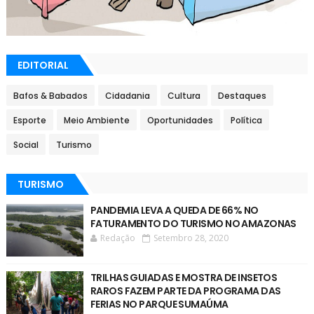
EDITORIAL
Bafos & Babados
Cidadania
Cultura
Destaques
Esporte
Meio Ambiente
Oportunidades
Política
Social
Turismo
TURISMO
PANDEMIA LEVA A QUEDA DE 66% NO
FATURAMENTO DO TURISMO NO AMAZONAS
Redação
Setembro 28, 2020
TRILHAS GUIADAS E MOSTRA DE INSETOS
RAROS FAZEM PARTE DA PROGRAMA DAS
FERIAS NO PARQUE SUMAÚMA