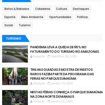
Bafos & Babados
Cidadania
Cultura
Destaques
Esporte
Meio Ambiente
Oportunidades
Política
Social
Turismo
TURISMO
PANDEMIA LEVA A QUEDA DE 66% NO
FATURAMENTO DO TURISMO NO AMAZONAS
Redação
Setembro 28, 2020
TRILHAS GUIADAS E MOSTRA DE INSETOS
RAROS FAZEM PARTE DA PROGRAMA DAS
FERIAS NO PARQUE SUMAÚMA
Redação
Janeiro 10, 2020
NESTAS FÉRIAS CONHEÇA O PARQUE SUMAÚMA
NA ZONA NORTE DE MANAUS
Redação
Janeiro 03, 2020