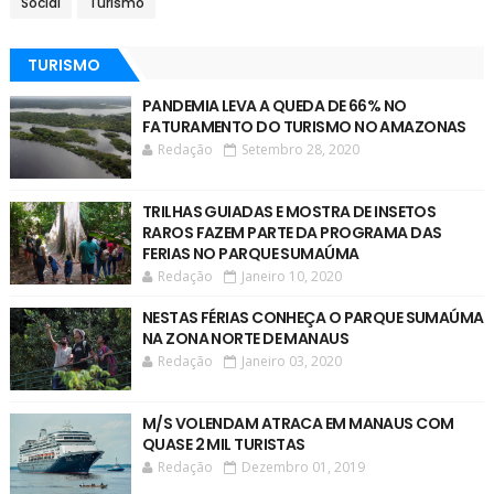
Social
Turismo
TURISMO
PANDEMIA LEVA A QUEDA DE 66% NO
FATURAMENTO DO TURISMO NO AMAZONAS
Redação
Setembro 28, 2020
TRILHAS GUIADAS E MOSTRA DE INSETOS
RAROS FAZEM PARTE DA PROGRAMA DAS
FERIAS NO PARQUE SUMAÚMA
Redação
Janeiro 10, 2020
NESTAS FÉRIAS CONHEÇA O PARQUE SUMAÚMA
NA ZONA NORTE DE MANAUS
Redação
Janeiro 03, 2020
M/S VOLENDAM ATRACA EM MANAUS COM
QUASE 2 MIL TURISTAS
Redação
Dezembro 01, 2019