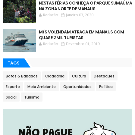
NESTAS FÉRIAS CONHEÇA O PARQUE SUMAÚMA
NA ZONA NORTE DE MANAUS
Redação
Janeiro 03, 2020
M/S VOLENDAM ATRACA EM MANAUS COM
QUASE 2 MIL TURISTAS
Redação
Dezembro 01, 2019
TAGS
Bafos & Babados
Cidadania
Cultura
Destaques
Esporte
Meio Ambiente
Oportunidades
Política
Social
Turismo