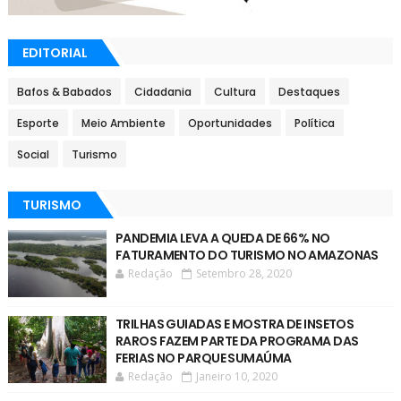
EDITORIAL
Bafos & Babados
Cidadania
Cultura
Destaques
Esporte
Meio Ambiente
Oportunidades
Política
Social
Turismo
TURISMO
PANDEMIA LEVA A QUEDA DE 66% NO
FATURAMENTO DO TURISMO NO AMAZONAS
Redação
Setembro 28, 2020
TRILHAS GUIADAS E MOSTRA DE INSETOS
RAROS FAZEM PARTE DA PROGRAMA DAS
FERIAS NO PARQUE SUMAÚMA
Redação
Janeiro 10, 2020