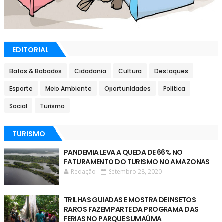
EDITORIAL
Bafos & Babados
Cidadania
Cultura
Destaques
Esporte
Meio Ambiente
Oportunidades
Política
Social
Turismo
TURISMO
PANDEMIA LEVA A QUEDA DE 66% NO
FATURAMENTO DO TURISMO NO AMAZONAS
Redação
Setembro 28, 2020
TRILHAS GUIADAS E MOSTRA DE INSETOS
RAROS FAZEM PARTE DA PROGRAMA DAS
FERIAS NO PARQUE SUMAÚMA