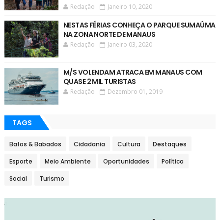
Redação
Janeiro 10, 2020
NESTAS FÉRIAS CONHEÇA O PARQUE SUMAÚMA
NA ZONA NORTE DE MANAUS
Redação
Janeiro 03, 2020
M/S VOLENDAM ATRACA EM MANAUS COM
QUASE 2 MIL TURISTAS
Redação
Dezembro 01, 2019
TAGS
Bafos & Babados
Cidadania
Cultura
Destaques
Esporte
Meio Ambiente
Oportunidades
Política
Social
Turismo