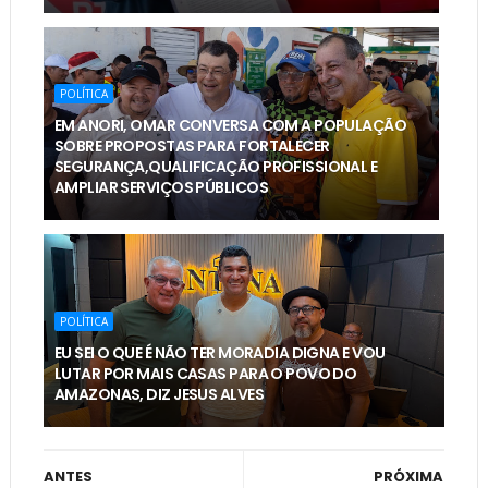
POLÍTICA
EM ANORI, OMAR CONVERSA COM A POPULAÇÃO
SOBRE PROPOSTAS PARA FORTALECER
SEGURANÇA,QUALIFICAÇÃO PROFISSIONAL E
AMPLIAR SERVIÇOS PÚBLICOS
POLÍTICA
EU SEI O QUE É NÃO TER MORADIA DIGNA E VOU
LUTAR POR MAIS CASAS PARA O POVO DO
AMAZONAS, DIZ JESUS ALVES
ANTES
PRÓXIMA