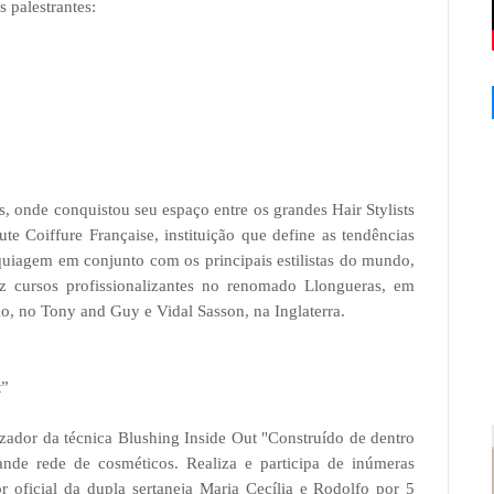
 palestrantes:
s, onde conquistou seu espaço entre os grandes Hair Stylists
e Coiffure Française, instituição que define as tendências
aquiagem em conjunto com os principais estilistas do mundo,
z cursos profissionalizantes no renomado Llongueras, em
, no Tony and Guy e Vidal Sasson, na Inglaterra.
t”
izador da técnica Blushing Inside Out "Construído de dentro
ande rede de cosméticos. Realiza e participa de inúmeras
 oficial da dupla sertaneja Maria Cecília e Rodolfo por 5