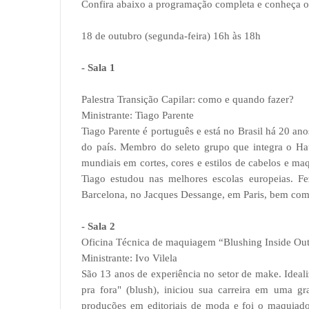
Confira abaixo a programação completa e conheça os
18 de outubro (segunda-feira) 16h às 18h
- Sala 1
Palestra Transição Capilar: como e quando fazer?
Ministrante: Tiago Parente
Tiago Parente é português e está no Brasil há 20 ano
do país. Membro do seleto grupo que integra o Haut
mundiais em cortes, cores e estilos de cabelos e m
Tiago estudou nas melhores escolas europeias. Fe
Barcelona, no Jacques Dessange, em Paris, bem como
- Sala 2
Oficina Técnica de maquiagem “Blushing Inside Ou
Ministrante: Ivo Vilela
São 13 anos de experiência no setor de make. Ideal
pra fora" (blush), iniciou sua carreira em uma gr
produções em editoriais de moda e foi o maquiador