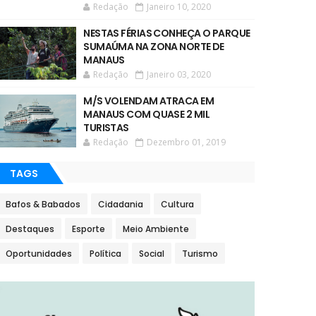
Redação
Janeiro 10, 2020
NESTAS FÉRIAS CONHEÇA O PARQUE
SUMAÚMA NA ZONA NORTE DE
MANAUS
Redação
Janeiro 03, 2020
M/S VOLENDAM ATRACA EM
MANAUS COM QUASE 2 MIL
TURISTAS
Redação
Dezembro 01, 2019
TAGS
Bafos & Babados
Cidadania
Cultura
Destaques
Esporte
Meio Ambiente
Oportunidades
Política
Social
Turismo