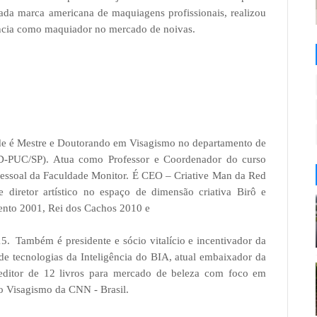
da marca americana de maquiagens profissionais, realizou
ência como maquiador no mercado de noivas.
de é Mestre e Doutorando em Visagismo no departamento de
IDD-PUC/SP). Atua como Professor e Coordenador do curso
ssoal da Faculdade Monitor. É CEO – Criative Man da Red
diretor artístico no espaço de dimensão criativa Birô e
mento 2001, Rei dos Cachos 2010 e
15. Também é presidente e sócio vitalício e incentivador da
de tecnologias da Inteligência do BIA, atual embaixador da
e editor de 12 livros para mercado de beleza com foco em
lo Visagismo da CNN - Brasil.