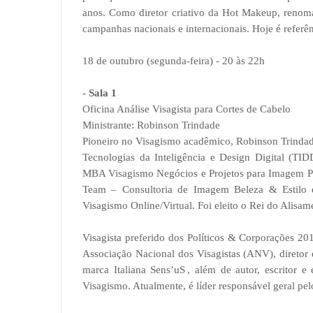
anos. Como diretor criativo da Hot Makeup, renoma
campanhas nacionais e internacionais. Hoje é refer
18 de outubro (segunda-feira) - 20 às 22h
- Sala 1
Oficina Análise Visagista para Cortes de Cabelo
Ministrante: Robinson Trindade
Pioneiro no Visagismo acadêmico, Robinson Trinda
Tecnologias da Inteligência e Design Digital (T
MBA Visagismo Negócios e Projetos para Imagem Pe
Team – Consultoria de Imagem Beleza & Estilo e 
Visagismo Online/Virtual. Foi eleito o Rei do Alisa
Visagista preferido dos Políticos & Corporações 20
Associação Nacional dos Visagistas (ANV), diretor 
marca Italiana Sens’uS , além de autor, escritor 
Visagismo. Atualmente, é líder responsável geral pe