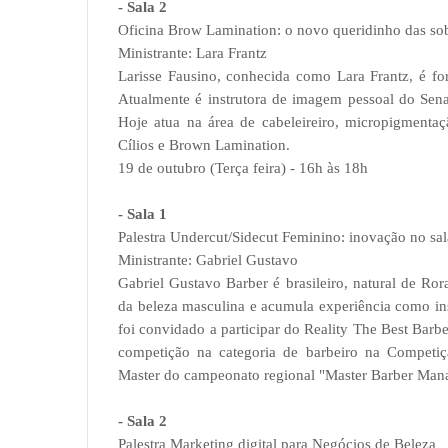
- Sala 2
Oficina Brow Lamination: o novo queridinho das so
Ministrante: Lara Frantz
Larisse Fausino, conhecida como Lara Frantz, é fo
Atualmente é instrutora de imagem pessoal do Sen
Hoje atua na área de cabeleireiro, micropigmentaçã
Cílios e Brown Lamination.
19 de outubro (Terça feira) - 16h às 18h
- Sala 1
Palestra Undercut/Sidecut Feminino: inovação no sa
Ministrante: Gabriel Gustavo
Gabriel Gustavo Barber é brasileiro, natural de R
da beleza masculina e acumula experiência como ins
foi convidado a participar do Reality The Best Barb
competição na categoria de barbeiro na Competi
Master do campeonato regional "Master Barber Man
- Sala 2
Palestra Marketing digital para Negócios de Beleza