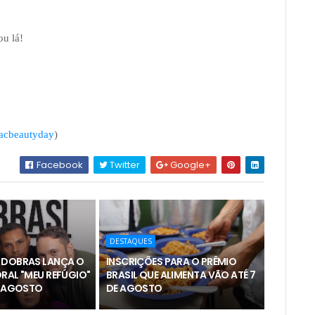
u lá!
acbeautyday
)
Facebook
Twitter
Google+
DESTAQUES
 DOBRAS LANÇA O
INSCRIÇÕES PARA O PRÊMIO
RAL "MEU REFÚGIO"
BRASIL QUE ALIMENTA VÃO ATÉ 7
E AGOSTO
DE AGOSTO