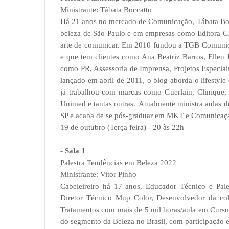
Ministrante: Tábata Boccatto
Há 21 anos no mercado de Comunicação, Tábata Bocc
beleza de São Paulo e em empresas como Editora Gl
arte de comunicar. Em 2010 fundou a TGB Comunic
e que tem clientes como Ana Beatriz Barros, Ellen 
como PR, Assessoria de Imprensa, Projetos Especiai
lançado em abril de 2011, o blog aborda o lifestyle
já trabalhou com marcas como Guerlain, Clinique,
Unimed e tantas outras. Atualmente ministra aulas 
SP e acaba de se pós-graduar em MKT e Comunicaç
19 de outubro (Terça feira) - 20 às 22h
- Sala 1
Palestra Tendências em Beleza 2022
Ministrante: Vitor Pinho
Cabeleireiro há 17 anos, Educador Técnico e Pal
Diretor Técnico Mup Color, Desenvolvedor da col
Tratamentos com mais de 5 mil horas/aula em Cursos,
do segmento da Beleza no Brasil, com participação e