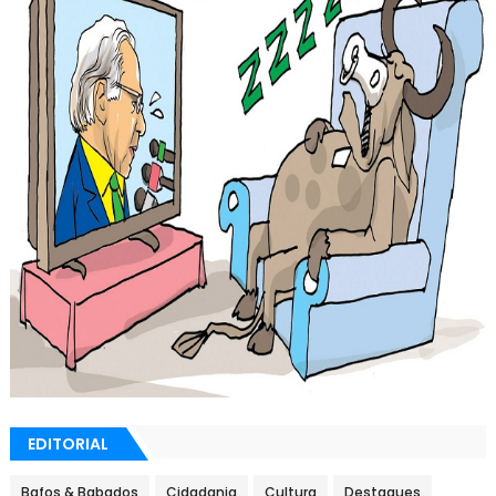
EDITORIAL
Bafos & Babados
Cidadania
Cultura
Destaques