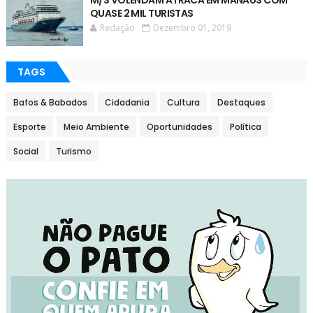
M/S VOLENDAM ATRACA EM MANAUS COM
QUASE 2 MIL TURISTAS
Redação
Dezembro 01, 2019
TAGS
Bafos & Babados
Cidadania
Cultura
Destaques
Esporte
Meio Ambiente
Oportunidades
Política
Social
Turismo