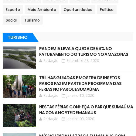
Esporte
Meio Ambiente
Oportunidades
Política
Social
Turismo
TURISMO
PANDEMIA LEVA A QUEDA DE 66% NO
FATURAMENTO DO TURISMO NO AMAZONAS
Redação
Setembro 28, 2020
TRILHAS GUIADAS E MOSTRA DE INSETOS
RAROS FAZEM PARTE DA PROGRAMA DAS
FERIAS NO PARQUE SUMAÚMA
Redação
Janeiro 10, 2020
NESTAS FÉRIAS CONHEÇA O PARQUE SUMAÚMA
NA ZONA NORTE DE MANAUS
Redação
Janeiro 03, 2020