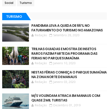
Social
Turismo
TURISMO
PANDEMIA LEVA A QUEDA DE 66% NO
FATURAMENTO DO TURISMO NO AMAZONAS
Redação
Setembro 28, 2020
TRILHAS GUIADAS E MOSTRA DE INSETOS
RAROS FAZEM PARTE DA PROGRAMA DAS
FERIAS NO PARQUE SUMAÚMA
Redação
Janeiro 10, 2020
NESTAS FÉRIAS CONHEÇA O PARQUE SUMAÚMA
NA ZONA NORTE DE MANAUS
Redação
Janeiro 03, 2020
M/S VOLENDAM ATRACA EM MANAUS COM
QUASE 2 MIL TURISTAS
Redação
Dezembro 01, 2019