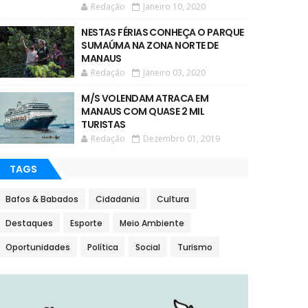
Redação
Janeiro 10, 2020
NESTAS FÉRIAS CONHEÇA O PARQUE
SUMAÚMA NA ZONA NORTE DE
MANAUS
Redação
Janeiro 03, 2020
M/S VOLENDAM ATRACA EM
MANAUS COM QUASE 2 MIL
TURISTAS
Redação
Dezembro 01, 2019
TAGS
Bafos & Babados
Cidadania
Cultura
Destaques
Esporte
Meio Ambiente
Oportunidades
Política
Social
Turismo