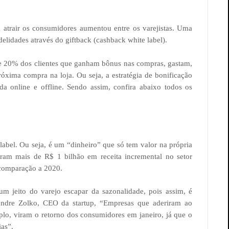
ra atrair os consumidores aumentou entre os varejistas. Uma
delidades através do giftback (cashback white label).
 20% dos clientes que ganham bônus nas compras, gastam,
xima compra na loja. Ou seja, a estratégia de bonificação
da online e offline. Sendo assim, confira abaixo todos os
label. Ou seja, é um “dinheiro” que só tem valor na própria
m mais de R$ 1 bilhão em receita incremental no setor
 comparação a 2020.
 um jeito do varejo escapar da sazonalidade, pois assim, é
andre Zolko, CEO da startup, “Empresas que aderiram ao
plo, viram o retorno dos consumidores em janeiro, já que o
ias”.