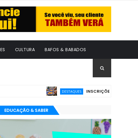
ES
CULTURA
BAFOS & BABADOS
INSCRIÇÕES PARA O PRÊMIO BR
DESTAQUES
EDUCAÇÃO & SABER