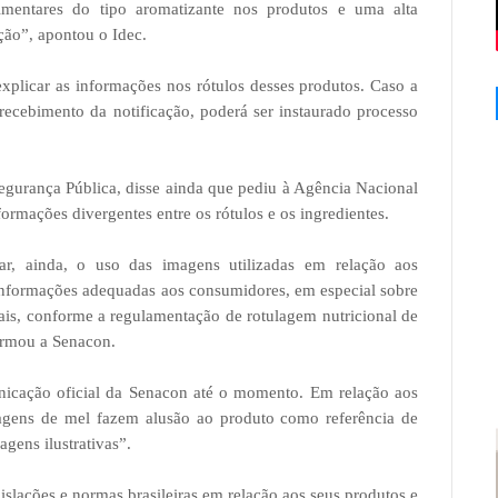
limentares do tipo aromatizante nos produtos e uma alta
ão”, apontou o Idec.
 explicar as informações nos rótulos desses produtos. Caso a
recebimento da notificação, poderá ser instaurado processo
Segurança Pública, disse ainda que pediu à Agência Nacional
formações divergentes entre os rótulos e os ingredientes.
ar, ainda, o uso das imagens utilizadas em relação aos
s informações adequadas aos consumidores, em especial sobre
tais, conforme a regulamentação de rotulagem nutricional de
ormou a Senacon.
icação oficial da Senacon até o momento. Em relação aos
agens de mel fazem alusão ao produto como referência de
gens ilustrativas”.
slações e normas brasileiras em relação aos seus produtos e