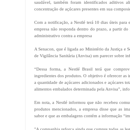
saudável, também foram identificados aditivos a
concentração de açúcares presentes em sua composiç
Com a notificação, a Nestlé terá 10 dias úteis para
empresa não responda dentro do prazo, a partir do 
administrativo contra a empresa
A Senacon, que é ligada ao Ministério da Justiça e 
de Vigilância Sanitária (Anvisa) um parecer sobre in
“Dessa forma, a Nestlé Brasil terá que comprov
ingredientes dos produtos. O objetivo é oferecer a
a quantidade de açúcares adicionados e açúcares to
alimentos embalados determinada pela Anvisa”, inf
Em nota, a Nestlé informou que não recebeu comun
produtos mencionados, a empresa disse que as im
sabor e que as embalagens contém a informação “ima
"A companhia reforça ainda que cumpre todas as legi