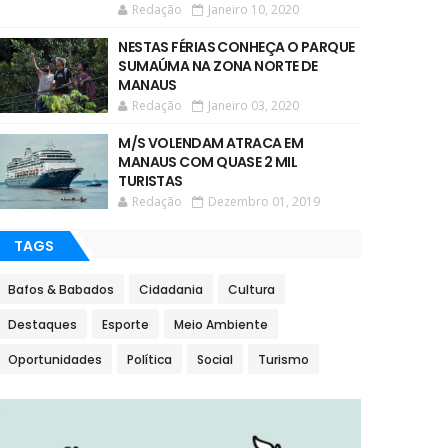
Redação
Janeiro 10, 2020
NESTAS FÉRIAS CONHEÇA O PARQUE
SUMAÚMA NA ZONA NORTE DE
MANAUS
Redação
Janeiro 03, 2020
M/S VOLENDAM ATRACA EM
MANAUS COM QUASE 2 MIL
TURISTAS
Redação
Dezembro 01, 2019
TAGS
Bafos & Babados
Cidadania
Cultura
Destaques
Esporte
Meio Ambiente
Oportunidades
Política
Social
Turismo