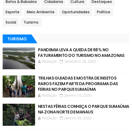
Bafos & Babados
Cidadania
Cultura
Destaques
Esporte
Meio Ambiente
Oportunidades
Política
Social
Turismo
TURISMO
PANDEMIA LEVA A QUEDA DE 66% NO
FATURAMENTO DO TURISMO NO AMAZONAS
Redação
Setembro 28, 2020
TRILHAS GUIADAS E MOSTRA DE INSETOS
RAROS FAZEM PARTE DA PROGRAMA DAS
FERIAS NO PARQUE SUMAÚMA
Redação
Janeiro 10, 2020
NESTAS FÉRIAS CONHEÇA O PARQUE SUMAÚMA
NA ZONA NORTE DE MANAUS
Redação
Janeiro 03, 2020