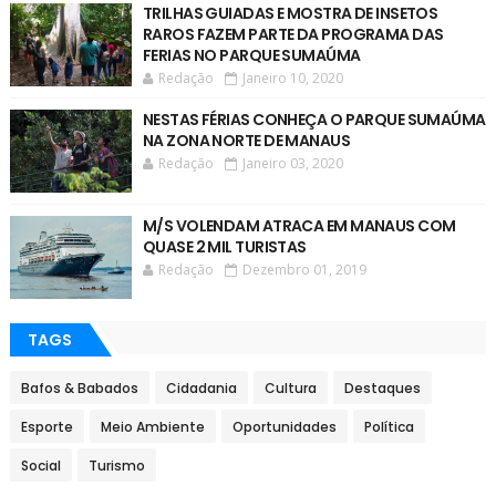
TRILHAS GUIADAS E MOSTRA DE INSETOS
RAROS FAZEM PARTE DA PROGRAMA DAS
FERIAS NO PARQUE SUMAÚMA
Redação
Janeiro 10, 2020
NESTAS FÉRIAS CONHEÇA O PARQUE SUMAÚMA
NA ZONA NORTE DE MANAUS
Redação
Janeiro 03, 2020
M/S VOLENDAM ATRACA EM MANAUS COM
QUASE 2 MIL TURISTAS
Redação
Dezembro 01, 2019
TAGS
Bafos & Babados
Cidadania
Cultura
Destaques
Esporte
Meio Ambiente
Oportunidades
Política
Social
Turismo