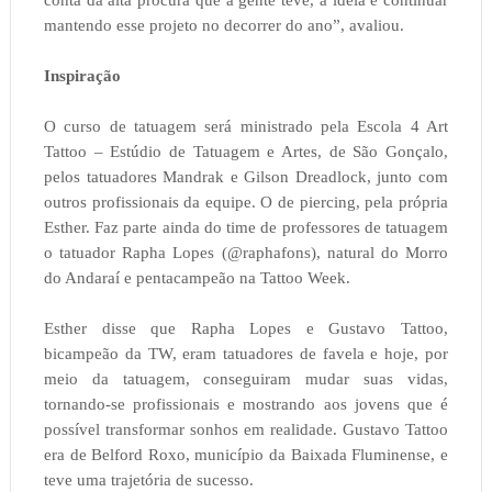
conta da alta procura que a gente teve, a ideia é continuar
mantendo esse projeto no decorrer do ano”, avaliou.
Inspiração
O curso de tatuagem será ministrado pela Escola 4 Art
Tattoo – Estúdio de Tatuagem e Artes, de São Gonçalo,
pelos tatuadores Mandrak e Gilson Dreadlock, junto com
outros profissionais da equipe. O de piercing, pela própria
Esther. Faz parte ainda do time de professores de tatuagem
o tatuador Rapha Lopes (@raphafons), natural do Morro
do Andaraí e pentacampeão na Tattoo Week.
Esther disse que Rapha Lopes e Gustavo Tattoo,
bicampeão da TW, eram tatuadores de favela e hoje, por
meio da tatuagem, conseguiram mudar suas vidas,
tornando-se profissionais e mostrando aos jovens que é
possível transformar sonhos em realidade. Gustavo Tattoo
era de Belford Roxo, município da Baixada Fluminense, e
teve uma trajetória de sucesso.