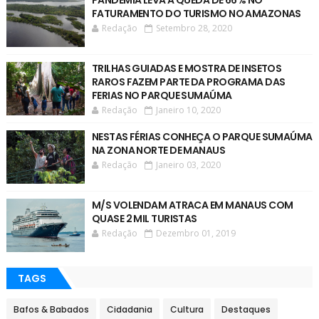
PANDEMIA LEVA A QUEDA DE 66% NO
FATURAMENTO DO TURISMO NO AMAZONAS
Redação
Setembro 28, 2020
TRILHAS GUIADAS E MOSTRA DE INSETOS
RAROS FAZEM PARTE DA PROGRAMA DAS
FERIAS NO PARQUE SUMAÚMA
Redação
Janeiro 10, 2020
NESTAS FÉRIAS CONHEÇA O PARQUE SUMAÚMA
NA ZONA NORTE DE MANAUS
Redação
Janeiro 03, 2020
M/S VOLENDAM ATRACA EM MANAUS COM
QUASE 2 MIL TURISTAS
Redação
Dezembro 01, 2019
TAGS
Bafos & Babados
Cidadania
Cultura
Destaques