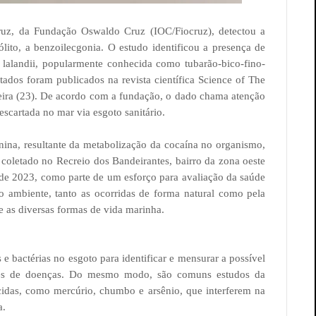
ruz, da Fundação Oswaldo Cruz (IOC/Fiocruz), detectou a
lito, a benzoilecgonia. O estudo identificou a presença de
lalandii, popularmente conhecida como tubarão-bico-fino-
ltados foram publicados na revista científica Science of The
feira (23). De acordo com a fundação, o dado chama atenção
scartada no mar via esgoto sanitário.
onina, resultante da metabolização da cocaína no organismo,
 coletado no Recreio dos Bandeirantes, bairro da zona oeste
 de 2023, como parte de um esforço para avaliação da saúde
 ambiente, tanto as ocorridas de forma natural como pela
 as diversas formas de vida marinha.
s e bactérias no esgoto para identificar e mensurar a possível
ores de doenças. Do mesmo modo, são comuns estudos da
cidas, como mercúrio, chumbo e arsênio, que interferem na
a.