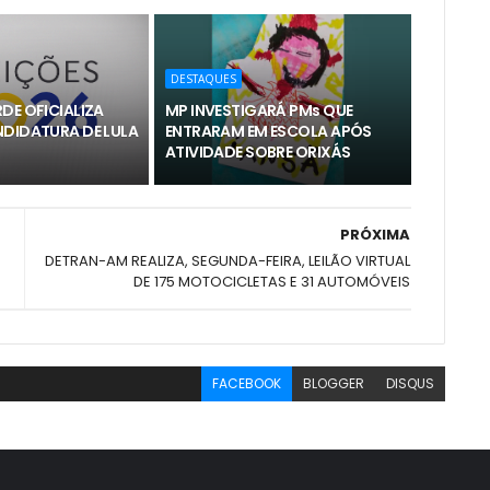
DESTAQUES
DE OFICIALIZA
MP INVESTIGARÁ PMs QUE
NDIDATURA DE LULA
ENTRARAM EM ESCOLA APÓS
ATIVIDADE SOBRE ORIXÁS
PRÓXIMA
DETRAN-AM REALIZA, SEGUNDA-FEIRA, LEILÃO VIRTUAL
DE 175 MOTOCICLETAS E 31 AUTOMÓVEIS
FACEBOOK
BLOGGER
DISQUS