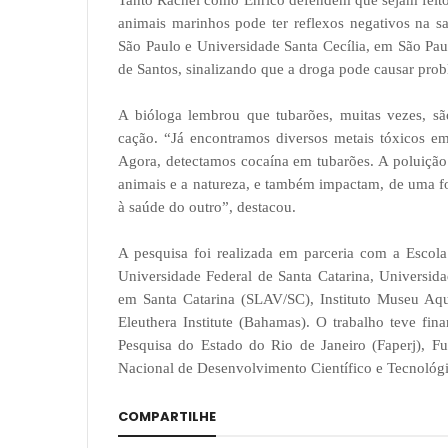
Tanto Rachel como Enrico defendem que sejam feito
animais marinhos pode ter reflexos negativos na s
São Paulo e Universidade Santa Cecília, em São Pau
de Santos, sinalizando que a droga pode causar prob
A bióloga lembrou que tubarões, muitas vezes, s
cação. “Já encontramos diversos metais tóxicos e
Agora, detectamos cocaína em tubarões. A poluição
animais e a natureza, e também impactam, de uma f
à saúde do outro”, destacou.
A pesquisa foi realizada em parceria com a Escola
Universidade Federal de Santa Catarina, Universid
em Santa Catarina (SLAV/SC), Instituto Museu A
Eleuthera Institute (Bahamas). O trabalho teve f
Pesquisa do Estado do Rio de Janeiro (Faperj), Fu
Nacional de Desenvolvimento Científico e Tecnológ
COMPARTILHE