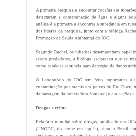
A primeira pesquisa a encontrar cocaína em tubarões,
detectaram a contaminação de água e alguns pou
análise é a primeira a encontrar a substância em t
dos líderes da pesquisa, junto com a bióloga Rach
Promoção da Saúde Ambiental do IOC.
Segundo Rachel, os tubarões desempenham papel imp
serem predadores, a bióloga esclareceu que se tra
como espécies sentinela para detecção de danos ambi
O Laboratório do IOC tem feito importantes aler
contaminação por metais em peixes do Rio Doce, no
da barragem da mineradora Samarco; e em cações e r
Drogas e crime
Relatório mundial sobre drogas, publicado em 202
(UNODC, do nome em inglês), situa o Brasil ent
sinalizam que a principal via de chegada da dr