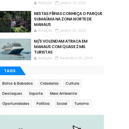
Redação
Janeiro 10, 2020
NESTAS FÉRIAS CONHEÇA O PARQUE
SUMAÚMA NA ZONA NORTE DE
MANAUS
Redação
Janeiro 03, 2020
M/S VOLENDAM ATRACA EM
MANAUS COM QUASE 2 MIL
TURISTAS
Redação
Dezembro 01, 2019
TAGS
Bafos & Babados
Cidadania
Cultura
Destaques
Esporte
Meio Ambiente
Oportunidades
Política
Social
Turismo