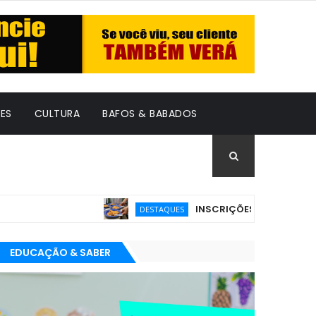
ES
CULTURA
BAFOS & BABADOS
INSCRIÇÕES PARA O PRÊMIO BRA
DESTAQUES
EDUCAÇÃO & SABER