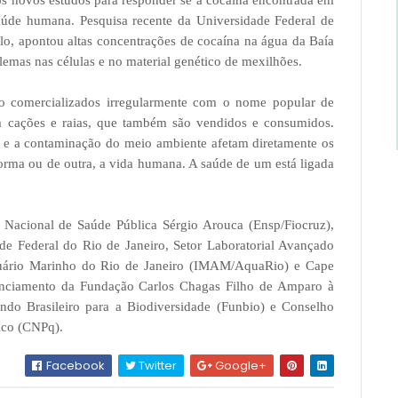
s novos estudos para responder se a cocaína encontrada em
aúde humana. Pesquisa recente da Universidade Federal de
lo, apontou altas concentrações de cocaína na água da Baía
lemas nas células e no material genético de mexilhões.
ão comercializados irregularmente com o nome popular de
m cações e raias, que também são vendidos e consumidos.
 e a contaminação do meio ambiente afetam diretamente os
orma ou de outra, a vida humana. A saúde de um está ligada
 Nacional de Saúde Pública Sérgio Arouca (Ensp/Fiocruz),
ade Federal do Rio de Janeiro, Setor Laboratorial Avançado
quário Marinho do Rio de Janeiro (IMAM/AquaRio) e Cape
inanciamento da Fundação Carlos Chagas Filho de Amparo à
ndo Brasileiro para a Biodiversidade (Funbio) e Conselho
ico (CNPq).
Facebook
Twitter
Google+