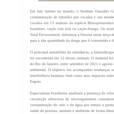
Em fato inédito no mundo, o Instituto Oswaldo C
contaminação de tubarões por cocaína e seu metabó
cocaína em 13 animais da espécie Rhizoprionodon 
brasileiro, cação rola rola ou cação-frango. Os resu
Total Environment, informou a Fiocruz nesta terça-
para a alta quantidade da droga que é consumida e de
O principal metabólito da substância, a benzoilecg
foi encontrada em 12 desses animais. O material foi
do Rio de Janeiro, entre setembro de 2021 e agosto
ambiental. O objetivo era acompanhar mudanças no
interferência humana, bem como seus impactos sobre
Esgoto
Especialistas brasileiros analisam a presença de víru
circulação silenciosa de microrganismos causad
contaminação do solo e da água por metais e pesti
saúde de pessoas, animais e ambiente de forma diret