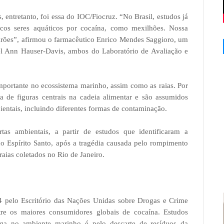
 entretanto, foi essa do IOC/Fiocruz. “No Brasil, estudos já
cos seres aquáticos por cocaína, como mexilhões. Nossa
ubarões”, afirmou o farmacêutico Enrico Mendes Saggioro, um
el Ann Hauser-Davis, ambos do Laboratório de Avaliação e
ortante no ecossistema marinho, assim como as raias. Por
ta de figuras centrais na cadeia alimentar e são assumidos
entais, incluindo diferentes formas de contaminação.
tas ambientais, a partir de estudos que identificaram a
 Espírito Santo, após a tragédia causada pelo rompimento
aias coletados no Rio de Janeiro.
4 pelo Escritório das Nações Unidas sobre Drogas e Crime
re os maiores consumidores globais de cocaína. Estudos
oga no ambiente marinho é pelo descarte de resíduos da