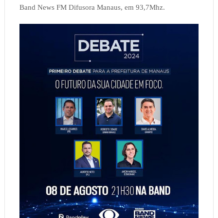
Band News FM Difusora Manaus, em 93,7Mhz.