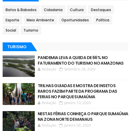
Bafos & Babados
Cidadania
Cultura
Destaques
Esporte
Meio Ambiente
Oportunidades
Política
Social
Turismo
TURISMO
PANDEMIA LEVA A QUEDA DE 66% NO
FATURAMENTO DO TURISMO NO AMAZONAS
Redação
Setembro 28, 2020
TRILHAS GUIADAS E MOSTRA DE INSETOS
RAROS FAZEM PARTE DA PROGRAMA DAS
FERIAS NO PARQUE SUMAÚMA
Redação
Janeiro 10, 2020
NESTAS FÉRIAS CONHEÇA O PARQUE SUMAÚMA
NA ZONA NORTE DE MANAUS
Redação
Janeiro 03, 2020