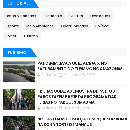
EDITORIAL
Bafos & Babados
Cidadania
Cultura
Destaques
Esporte
Meio Ambiente
Oportunidades
Política
Social
Turismo
TURISMO
PANDEMIA LEVA A QUEDA DE 66% NO
FATURAMENTO DO TURISMO NO AMAZONAS
Redação
Setembro 28, 2020
TRILHAS GUIADAS E MOSTRA DE INSETOS
RAROS FAZEM PARTE DA PROGRAMA DAS
FERIAS NO PARQUE SUMAÚMA
Redação
Janeiro 10, 2020
NESTAS FÉRIAS CONHEÇA O PARQUE SUMAÚMA
NA ZONA NORTE DE MANAUS