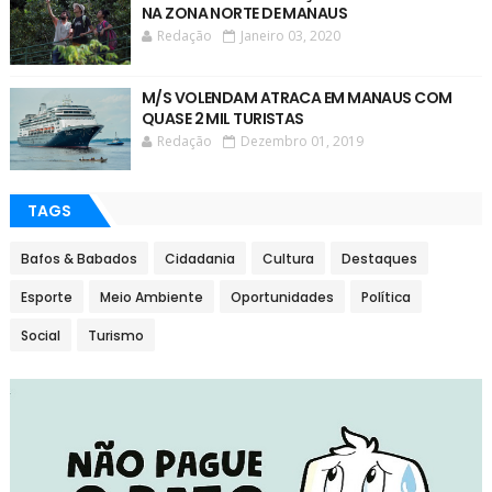
NA ZONA NORTE DE MANAUS
Redação
Janeiro 03, 2020
M/S VOLENDAM ATRACA EM MANAUS COM
QUASE 2 MIL TURISTAS
Redação
Dezembro 01, 2019
TAGS
Bafos & Babados
Cidadania
Cultura
Destaques
Esporte
Meio Ambiente
Oportunidades
Política
Social
Turismo