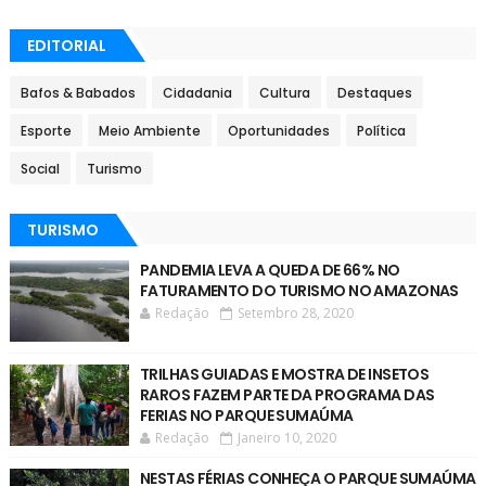
EDITORIAL
Bafos & Babados
Cidadania
Cultura
Destaques
Esporte
Meio Ambiente
Oportunidades
Política
Social
Turismo
TURISMO
PANDEMIA LEVA A QUEDA DE 66% NO
FATURAMENTO DO TURISMO NO AMAZONAS
Redação
Setembro 28, 2020
TRILHAS GUIADAS E MOSTRA DE INSETOS
RAROS FAZEM PARTE DA PROGRAMA DAS
FERIAS NO PARQUE SUMAÚMA
Redação
Janeiro 10, 2020
NESTAS FÉRIAS CONHEÇA O PARQUE SUMAÚMA