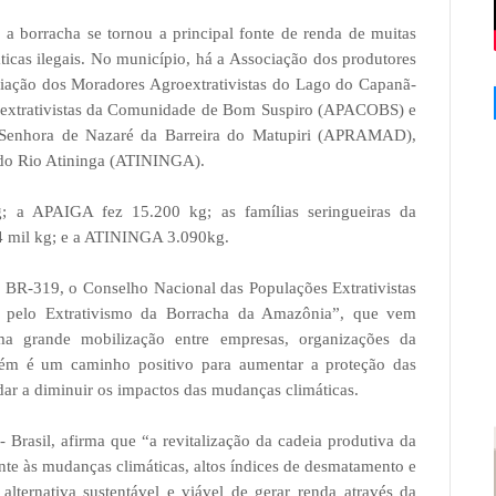
 borracha se tornou a principal fonte de renda de muitas
ticas ilegais. No município, há a Associação dos produtores
iação dos Moradores Agroextrativistas do Lago do Capanã-
xtrativistas da Comunidade de Bom Suspiro (APACOBS) e
a Senhora de Nazaré da Barreira do Matupiri (APRAMAD),
 do Rio Atininga (ATININGA).
a APAIGA fez 15.200 kg; as famílias seringueiras da
mil kg; e a ATININGA 3.090kg.
 BR-319, o Conselho Nacional das Populações Extrativistas
 pelo Extrativismo da Borracha da Amazônia”, que vem
 grande mobilização entre empresas, organizações da
mbém é um caminho positivo para aumentar a proteção das
udar a diminuir os impactos das mudanças climáticas.
Brasil, afirma que “a revitalização da cadeia produtiva da
ente às mudanças climáticas, altos índices de desmatamento e
alternativa sustentável e viável de gerar renda através da