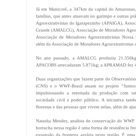
Já em Manicoré, a 347km da capital do Amazonas, a
famílias, que antes atuavam no garimpo e outras prá
Agroextrativistas do Igarapezinho (APAIGA), Assoc
Grande (AMALCG), Associação de Moradores Agroe
Associação de Moradores Agroextrativistas Noss
além da Associação de Moradores Agroextrativistas
No ano passado, a AMALCG produziu 21.350kg; 
APACOBS arrecadaram 5.871kg; a APRAMAD fez 4 
Duas organizações que fazem parte do Observatório
(CNS) e o WWF-Brasil atuam no projeto “Juntos
impulsionando a retomada da produção com uma
sociedade civil e poder público. A iniciativa ta
florestas e das pessoas que vivem nelas, além de aj
Natasha Mendes, analista de conservação do WWF - 
borracha nessa região é uma forma de resistência fr
expansão da fronteira agrária nesta região. É uma 