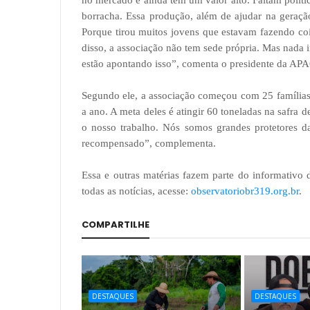
no mercado e ainda tem um valor alto. Faltam polític
borracha. Essa produção, além de ajudar na geraçã
Porque tirou muitos jovens que estavam fazendo cois
disso, a associação não tem sede própria. Mas nada
estão apontando isso”, comenta o presidente da APA
Segundo ele, a associação começou com 25 famílias
a ano. A meta deles é atingir 60 toneladas na safra
o nosso trabalho. Nós somos grandes protetores da
recompensado”, complementa.
Essa e outras matérias fazem parte do informativo
todas as notícias, acesse:
observatoriobr319.org.br
.
COMPARTILHE
DESTAQUES
DESTAQUES