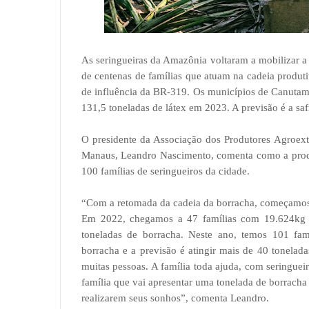
As seringueiras da Amazônia voltaram a mobilizar 
de centenas de famílias que atuam na cadeia produt
de influência da BR-319. Os municípios de Canutam
131,5 toneladas de látex em 2023. A previsão é a saf
O presidente da Associação dos Produtores Agroext
Manaus, Leandro Nascimento, comenta como a prod
100 famílias de seringueiros da cidade.
“Com a retomada da cadeia da borracha, começamos 
Em 2022, chegamos a 47 famílias com 19.624kg e
toneladas de borracha. Neste ano, temos 101 fam
borracha e a previsão é atingir mais de 40 tonelad
muitas pessoas. A família toda ajuda, com seringueir
família que vai apresentar uma tonelada de borrach
realizarem seus sonhos”, comenta Leandro.