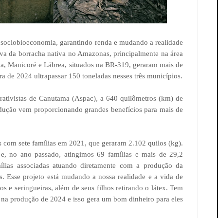
a sociobioeconomia, garantindo renda e mudando a realidade
iva da borracha nativa no Amazonas, principalmente na área
a, Manicoré e Lábrea, situados na BR-319, geraram mais de
ra de 2024 ultrapassar 150 toneladas nesses três municípios.
rativistas de Canutama (Aspac), a 640 quilômetros (km) de
ução vem proporcionando grandes benefícios para mais de
com sete famílias em 2021, que geraram 2.102 quilos (kg).
, no ano passado, atingimos 69 famílias e mais de 29,2
ílias associadas atuando diretamente com a produção da
as. Esse projeto está mudando a nossa realidade e a vida de
os e seringueiras, além de seus filhos retirando o látex. Tem
a na produção de 2024 e isso gera um bom dinheiro para eles