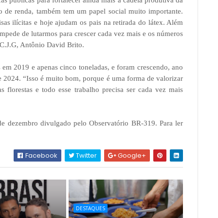
as públicas para fortalecer ainda mais a cadeia produtiva da
o de renda, também tem um papel social muito importante.
as ilícitas e hoje ajudam os pais na retirada do látex. Além
 impede de lutarmos para crescer cada vez mais e os números
C.J.G, Antônio David Brito.
 em 2019 e apenas cinco toneladas, e foram crescendo, ano
 de 2024. “Isso é muito bom, porque é uma forma de valorizar
s florestas e todo esse trabalho precisa ser cada vez mais
 de dezembro divulgado pelo Observatório BR-319. Para ler
Facebook
Twitter
Google+
DESTAQUES