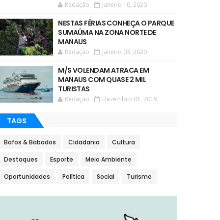
Redação
Janeiro 10, 2020
NESTAS FÉRIAS CONHEÇA O PARQUE
SUMAÚMA NA ZONA NORTE DE
MANAUS
Redação
Janeiro 03, 2020
M/S VOLENDAM ATRACA EM
MANAUS COM QUASE 2 MIL
TURISTAS
Redação
Dezembro 01, 2019
TAGS
Bafos & Babados
Cidadania
Cultura
Destaques
Esporte
Meio Ambiente
Oportunidades
Política
Social
Turismo