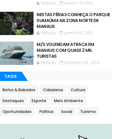
Redação
Janeiro 10, 2020
NESTAS FÉRIAS CONHEÇA O PARQUE
SUMAÚMA NA ZONA NORTE DE
MANAUS
Redação
Janeiro 03, 2020
M/S VOLENDAM ATRACA EM
MANAUS COM QUASE 2 MIL
TURISTAS
Redação
Dezembro 01, 2019
TAGS
Bafos & Babados
Cidadania
Cultura
Destaques
Esporte
Meio Ambiente
Oportunidades
Política
Social
Turismo