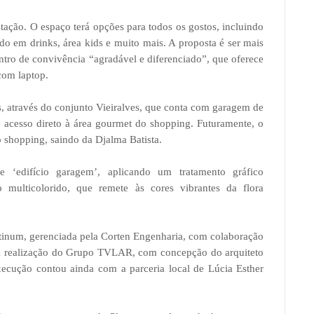
tação. O espaço terá opções para todos os gostos, incluindo
zado em drinks, área kids e muito mais. A proposta é ser mais
tro de convivência “agradável e diferenciado”, que oferece
com laptop.
s, através do conjunto Vieiralves, que conta com garagem de
e acesso direto à área gourmet do shopping. Futuramente, o
o shopping, saindo da Djalma Batista.
e ‘edifício garagem’, aplicando um tratamento gráfico
 multicolorido, que remete às cores vibrantes da flora
atinum, gerenciada pela Corten Engenharia, com colaboração
uma realização do Grupo TVLAR, com concepção do arquiteto
xecução contou ainda com a parceria local de Lúcia Esther