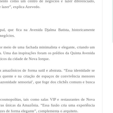
mento como um centro de negócios e lazer diferenciado,
lazer”, explica Azevedo.
al, que fica na Avenida Djalma Batista, historicamente
 negócios.
por meio de uma fachada minimalista e elegante, criando um
sta. Uma das inspirações foram os prédios da Quinta Avenida
éticos da cidade de Nova Iorque.
os amazônicos de forma sutil e abstrata. “Essa identidade se
is quente e na criação de espaços de convivência menores
azonidade sensorial’, que foge dos clichês comuns e busca
cosmopolitas, tais como salas VIP e restaurantes de Nova
uras únicas da Amazônia. “Essa fusão cria uma experiência
ízes de forma elegante”, complementa o arquiteto.