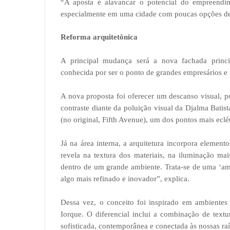
“A aposta é alavancar o potencial do empreendi
especialmente em uma cidade com poucas opções de 
Reforma arquitetônica
A principal mudança será a nova fachada princip
conhecida por ser o ponto de grandes empresários e
A nova proposta foi oferecer um descanso visual, 
contraste diante da poluição visual da Djalma Bati
(no original, Fifth Avenue), um dos pontos mais ecl
Já na área interna, a arquitetura incorpora element
revela na textura dos materiais, na iluminação ma
dentro de um grande ambiente. Trata-se de uma ‘am
algo mais refinado e inovador”, explica.
Dessa vez, o conceito foi inspirado em ambientes 
Iorque. O diferencial inclui a combinação de text
sofisticada, contemporânea e conectada às nossas ra