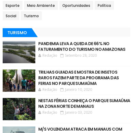
Esporte
Meio Ambiente
Oportunidades
Política
Social
Turismo
TURISMO
PANDEMIA LEVA A QUEDA DE 66% NO
FATURAMENTO DO TURISMO NO AMAZONAS
Redação
Setembro 28, 2020
TRILHAS GUIADAS E MOSTRA DE INSETOS
RAROS FAZEM PARTE DA PROGRAMA DAS
FERIAS NO PARQUE SUMAÚMA
Redação
Janeiro 10, 2020
NESTAS FÉRIAS CONHEÇA O PARQUE SUMAÚMA
NA ZONA NORTE DE MANAUS
Redação
Janeiro 03, 2020
M/S VOLENDAM ATRACA EM MANAUS COM