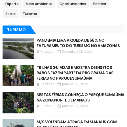
Esporte
Meio Ambiente
Oportunidades
Política
Social
Turismo
TURISMO
PANDEMIA LEVA A QUEDA DE 66% NO
FATURAMENTO DO TURISMO NO AMAZONAS
Redação
Setembro 28, 2020
TRILHAS GUIADAS E MOSTRA DE INSETOS
RAROS FAZEM PARTE DA PROGRAMA DAS
FERIAS NO PARQUE SUMAÚMA
Redação
Janeiro 10, 2020
NESTAS FÉRIAS CONHEÇA O PARQUE SUMAÚMA
NA ZONA NORTE DE MANAUS
Redação
Janeiro 03, 2020
M/S VOLENDAM ATRACA EM MANAUS COM