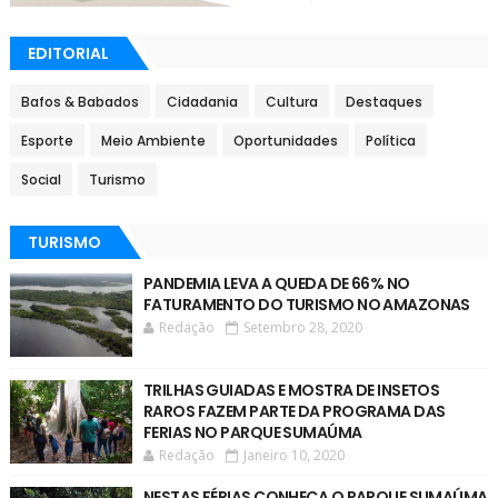
EDITORIAL
Bafos & Babados
Cidadania
Cultura
Destaques
Esporte
Meio Ambiente
Oportunidades
Política
Social
Turismo
TURISMO
PANDEMIA LEVA A QUEDA DE 66% NO
FATURAMENTO DO TURISMO NO AMAZONAS
Redação
Setembro 28, 2020
TRILHAS GUIADAS E MOSTRA DE INSETOS
RAROS FAZEM PARTE DA PROGRAMA DAS
FERIAS NO PARQUE SUMAÚMA
Redação
Janeiro 10, 2020
NESTAS FÉRIAS CONHEÇA O PARQUE SUMAÚMA