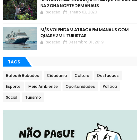
NA ZONA NORTE DE MANAUS
Redação
Janeiro 03, 2020
M/S VOLENDAM ATRACA EM MANAUS COM
QUASE 2 MIL TURISTAS
Redação
Dezembro 01, 2019
TAGS
Bafos & Babados
Cidadania
Cultura
Destaques
Esporte
Meio Ambiente
Oportunidades
Política
Social
Turismo