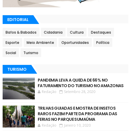
EDITORIAL
Bafos & Babados
Cidadania
Cultura
Destaques
Esporte
Meio Ambiente
Oportunidades
Política
Social
Turismo
TURISMO
PANDEMIA LEVA A QUEDA DE 66% NO
FATURAMENTO DO TURISMO NO AMAZONAS
Redação
Setembro 28, 2020
TRILHAS GUIADAS E MOSTRA DE INSETOS
RAROS FAZEM PARTE DA PROGRAMA DAS
FERIAS NO PARQUE SUMAÚMA
Redação
Janeiro 10, 2020