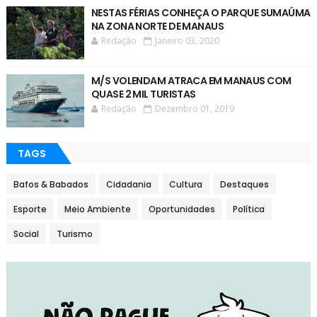
NESTAS FÉRIAS CONHEÇA O PARQUE SUMAÚMA
NA ZONA NORTE DE MANAUS
Redação
Janeiro 03, 2020
M/S VOLENDAM ATRACA EM MANAUS COM
QUASE 2 MIL TURISTAS
Redação
Dezembro 01, 2019
TAGS
Bafos & Babados
Cidadania
Cultura
Destaques
Esporte
Meio Ambiente
Oportunidades
Política
Social
Turismo