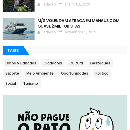
Redação
Janeiro 03, 2020
M/S VOLENDAM ATRACA EM MANAUS COM
QUASE 2 MIL TURISTAS
Redação
Dezembro 01, 2019
TAGS
Bafos & Babados
Cidadania
Cultura
Destaques
Esporte
Meio Ambiente
Oportunidades
Política
Social
Turismo