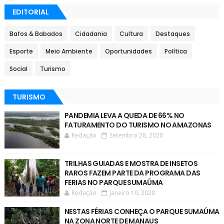
EDITORIAL
Bafos & Babados
Cidadania
Cultura
Destaques
Esporte
Meio Ambiente
Oportunidades
Política
Social
Turismo
TURISMO
PANDEMIA LEVA A QUEDA DE 66% NO
FATURAMENTO DO TURISMO NO AMAZONAS
Redação
Setembro 28, 2020
TRILHAS GUIADAS E MOSTRA DE INSETOS
RAROS FAZEM PARTE DA PROGRAMA DAS
FERIAS NO PARQUE SUMAÚMA
Redação
Janeiro 10, 2020
NESTAS FÉRIAS CONHEÇA O PARQUE SUMAÚMA
NA ZONA NORTE DE MANAUS