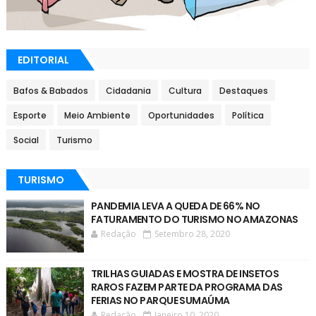
EDITORIAL
Bafos & Babados
Cidadania
Cultura
Destaques
Esporte
Meio Ambiente
Oportunidades
Política
Social
Turismo
TURISMO
PANDEMIA LEVA A QUEDA DE 66% NO
FATURAMENTO DO TURISMO NO AMAZONAS
Redação
Setembro 28, 2020
TRILHAS GUIADAS E MOSTRA DE INSETOS
RAROS FAZEM PARTE DA PROGRAMA DAS
FERIAS NO PARQUE SUMAÚMA
Redação
Janeiro 10, 2020