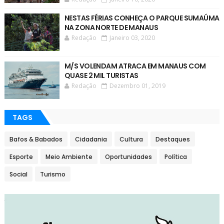
NESTAS FÉRIAS CONHEÇA O PARQUE SUMAÚMA
NA ZONA NORTE DE MANAUS
Redação
Janeiro 03, 2020
M/S VOLENDAM ATRACA EM MANAUS COM
QUASE 2 MIL TURISTAS
Redação
Dezembro 01, 2019
TAGS
Bafos & Babados
Cidadania
Cultura
Destaques
Esporte
Meio Ambiente
Oportunidades
Política
Social
Turismo