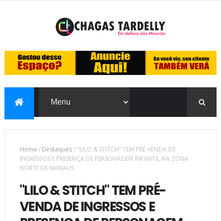
Home
/
Destaques
/
"LILO & STITCH" TEM PRÉ-VENDA DE
INGRESSOS E PRESENÇA DE PERSONAGEM INFANTIL NA ZONA
NORTE DE MANAUS
"LILO & STITCH" TEM PRÉ-
VENDA DE INGRESSOS E