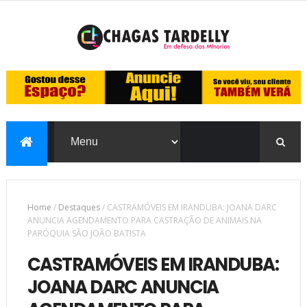
Home
/
Destaques
/
CASTRAMÓVEIS EM IRANDUBA: JOANA DARC
ANUNCIA AGENDAMENTO PARA CASTRAÇÃO DE ANIMAIS NA
PARÓQUIA SÃO JOÃO BATISTA
CASTRAMÓVEIS EM IRANDUBA:
JOANA DARC ANUNCIA