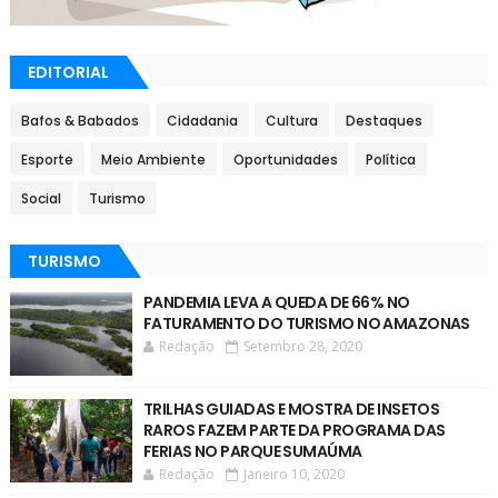
EDITORIAL
Bafos & Babados
Cidadania
Cultura
Destaques
Esporte
Meio Ambiente
Oportunidades
Política
Social
Turismo
TURISMO
PANDEMIA LEVA A QUEDA DE 66% NO
FATURAMENTO DO TURISMO NO AMAZONAS
Redação
Setembro 28, 2020
TRILHAS GUIADAS E MOSTRA DE INSETOS
RAROS FAZEM PARTE DA PROGRAMA DAS
FERIAS NO PARQUE SUMAÚMA
Redação
Janeiro 10, 2020