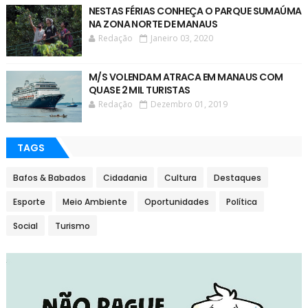
NESTAS FÉRIAS CONHEÇA O PARQUE SUMAÚMA
NA ZONA NORTE DE MANAUS
Redação
Janeiro 03, 2020
M/S VOLENDAM ATRACA EM MANAUS COM
QUASE 2 MIL TURISTAS
Redação
Dezembro 01, 2019
TAGS
Bafos & Babados
Cidadania
Cultura
Destaques
Esporte
Meio Ambiente
Oportunidades
Política
Social
Turismo