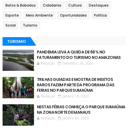
Bafos & Babados
Cidadania
Cultura
Destaques
Esporte
Meio Ambiente
Oportunidades
Política
Social
Turismo
TURISMO
PANDEMIA LEVA A QUEDA DE 66% NO
FATURAMENTO DO TURISMO NO AMAZONAS
Redação
Setembro 28, 2020
TRILHAS GUIADAS E MOSTRA DE INSETOS
RAROS FAZEM PARTE DA PROGRAMA DAS
FERIAS NO PARQUE SUMAÚMA
Redação
Janeiro 10, 2020
NESTAS FÉRIAS CONHEÇA O PARQUE SUMAÚMA
NA ZONA NORTE DE MANAUS
Redação
Janeiro 03, 2020