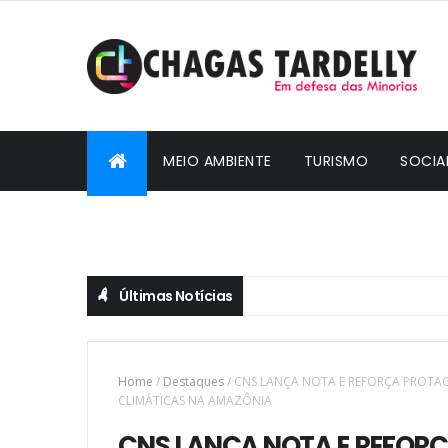
MEIO AMBIENTE
TURISMO
SOCIA
CIDADANIA
Últimas Notícias
Home
/
Destaques
/
CNS LANÇA NOTA E REFORÇA PROTA
CLIMÁTICAS NA AMAZÔNIA
CNS LANÇA NOTA E REFOR