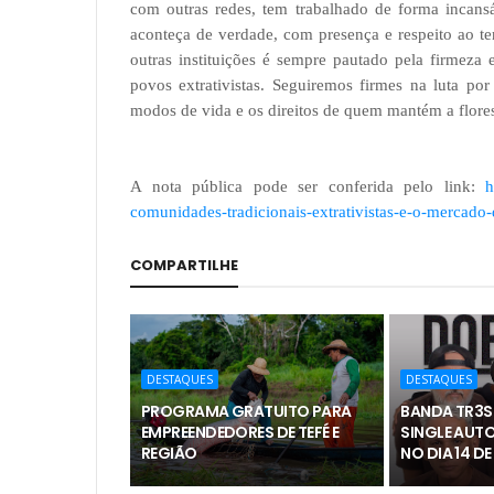
com outras redes, tem trabalhado de forma incansá
aconteça de verdade, com presença e respeito ao 
outras instituições é sempre pautado pela firmeza
povos extrativistas. Seguiremos firmes na luta por 
modos de vida e os direitos de quem mantém a flores
A nota pública pode ser conferida pelo link:
h
comunidades-tradicionais-extrativistas-e-o-mercado
COMPARTILHE
DESTAQUES
DESTAQUES
PROGRAMA GRATUITO PARA
BANDA TR3S
EMPREENDEDORES DE TEFÉ E
SINGLE AUTO
REGIÃO
NO DIA 14 D