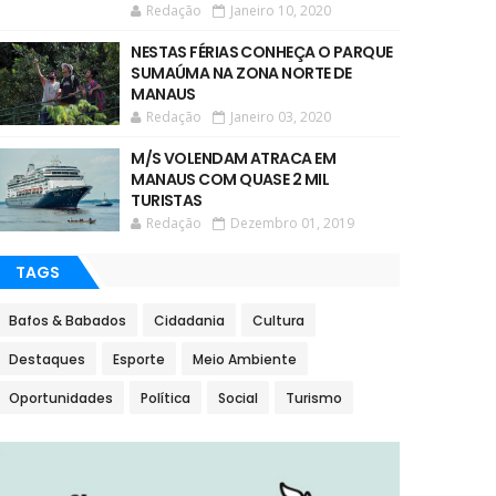
Redação
Janeiro 10, 2020
NESTAS FÉRIAS CONHEÇA O PARQUE
SUMAÚMA NA ZONA NORTE DE
MANAUS
Redação
Janeiro 03, 2020
M/S VOLENDAM ATRACA EM
MANAUS COM QUASE 2 MIL
TURISTAS
Redação
Dezembro 01, 2019
TAGS
Bafos & Babados
Cidadania
Cultura
Destaques
Esporte
Meio Ambiente
Oportunidades
Política
Social
Turismo