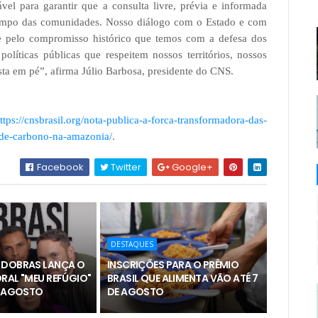
vel para garantir que a consulta livre, prévia e informada
tempo das comunidades. Nosso diálogo com o Estado e com
 e pelo compromisso histórico que temos com a defesa dos
políticas públicas que respeitem nossos territórios, nossos
ta em pé”, afirma Júlio Barbosa, presidente do CNS.
ttps://cnsbrasil.org/nota-publica-a-forca-transformadora-das-
-de-carbono-na-amazonia/
.
Facebook
Twitter
Google+
DESTAQUES
 DOBRAS LANÇA O
INSCRIÇÕES PARA O PRÊMIO
RAL "MEU REFÚGIO"
BRASIL QUE ALIMENTA VÃO ATÉ 7
E AGOSTO
DE AGOSTO