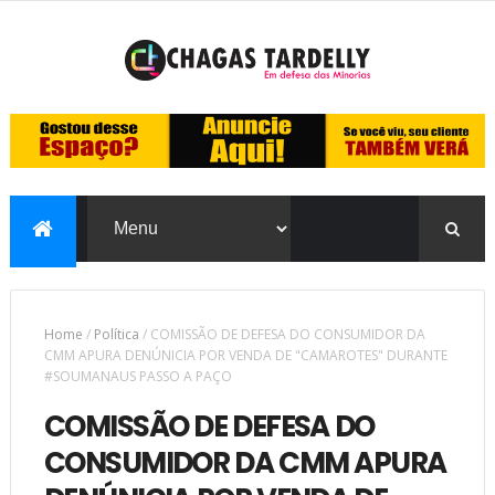
Home
/
Política
/
COMISSÃO DE DEFESA DO CONSUMIDOR DA
CMM APURA DENÚNICIA POR VENDA DE "CAMAROTES" DURANTE
#SOUMANAUS PASSO A PAÇO
COMISSÃO DE DEFESA DO
CONSUMIDOR DA CMM APURA