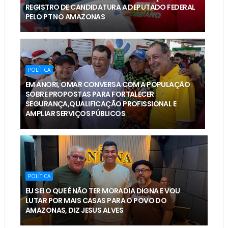
REGISTRO DE CANDIDATURA A DEPUTADO FEDERAL
PELO PT NO AMAZONAS
POLÍTICA
EM ANORI, OMAR CONVERSA COM A POPULAÇÃO
SOBRE PROPOSTAS PARA FORTALECER
SEGURANÇA,QUALIFICAÇÃO PROFISSIONAL E
AMPLIAR SERVIÇOS PÚBLICOS
POLÍTICA
EU SEI O QUE É NÃO TER MORADIA DIGNA E VOU
LUTAR POR MAIS CASAS PARA O POVO DO
AMAZONAS, DIZ JESUS ALVES