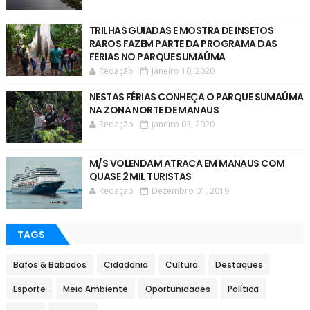
TRILHAS GUIADAS E MOSTRA DE INSETOS
RAROS FAZEM PARTE DA PROGRAMA DAS
FERIAS NO PARQUE SUMAÚMA
Redação
Janeiro 10, 2020
NESTAS FÉRIAS CONHEÇA O PARQUE SUMAÚMA
NA ZONA NORTE DE MANAUS
Redação
Janeiro 03, 2020
M/S VOLENDAM ATRACA EM MANAUS COM
QUASE 2 MIL TURISTAS
Redação
Dezembro 01, 2019
TAGS
Bafos & Babados
Cidadania
Cultura
Destaques
Esporte
Meio Ambiente
Oportunidades
Política