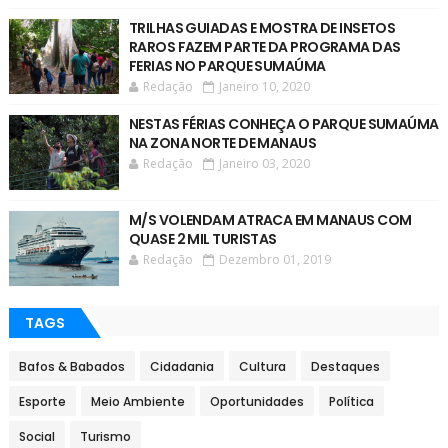
TRILHAS GUIADAS E MOSTRA DE INSETOS
RAROS FAZEM PARTE DA PROGRAMA DAS
FERIAS NO PARQUE SUMAÚMA
Redação
Janeiro 10, 2020
NESTAS FÉRIAS CONHEÇA O PARQUE SUMAÚMA
NA ZONA NORTE DE MANAUS
Redação
Janeiro 03, 2020
M/S VOLENDAM ATRACA EM MANAUS COM
QUASE 2 MIL TURISTAS
Redação
Dezembro 01, 2019
TAGS
Bafos & Babados
Cidadania
Cultura
Destaques
Esporte
Meio Ambiente
Oportunidades
Política
Social
Turismo