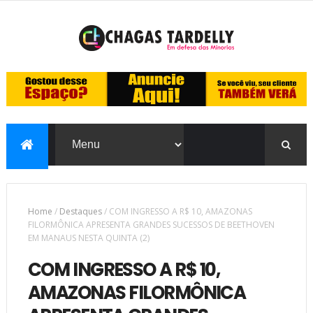
Home
/
Destaques
/
COM INGRESSO A R$ 10, AMAZONAS
FILORMÔNICA APRESENTA GRANDES SUCESSOS DE BEETHOVEN
EM MANAUS NESTA QUINTA (2)
COM INGRESSO A R$ 10,
AMAZONAS FILORMÔNICA