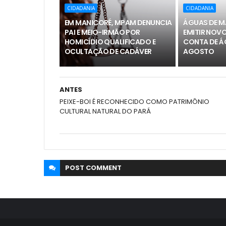
CIDADANIA
CIDADANIA
EM MANICORÉ, MPAM DENUNCIA
ÁGUAS DE M
PAI E MEIO-IRMÃO POR
EMITIR NOV
HOMICÍDIO QUALIFICADO E
CONTA DE ÁG
OCULTAÇÃO DE CADÁVER
AGOSTO
ANTES
PEIXE-BOI É RECONHECIDO COMO PATRIMÔNIO
CULTURAL NATURAL DO PARÁ
POST
COMMENT