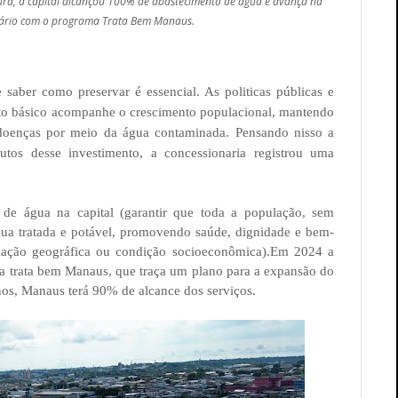
ura, a capital alcançou 100% de abastecimento de água e avança na
ário com o programa Trata Bem Manaus.
 saber como preservar é essencial. As politicas públicas e
to básico acompanhe o crescimento populacional, mantendo
 doenças por meio da água contaminada. Pensando nisso a
os desse investimento, a concessionaria registrou uma
 de água na capital (garantir que toda a população, sem
gua tratada e potável, promovendo saúde, dignidade e bem-
ização geográfica ou condição socioeconômica).Em 2024 a
a trata bem Manaus, que traça um plano para a expansão do
os, Manaus terá 90% de alcance dos serviços.