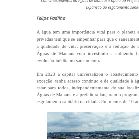
Com investimentos da Águas de Manaus e apoio da Prefeit
expansão do esgotamento sanit
Felipe Padilha
A água tem uma importância vital para o planeta e
privadas tem que se empenhar para que o saneamen
a qualidade de vida, preservação e a redução de
Águas de Manaus vem investindo e colhendo frut
evolução inédita no saneamento.
Em 2023 a capital universalizou o abastecimento
exceção, tenha acesso contínuo e de qualidade à á
estar para todos, independentemente de sua local
Águas de Manaus e a prefeitura lançaram o program
esgotamento sanitário na cidade. Em menos de 10 an