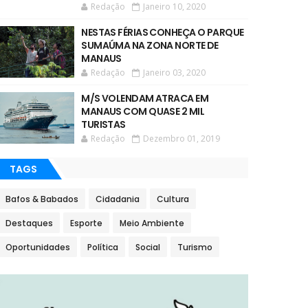
Redação
Janeiro 10, 2020
NESTAS FÉRIAS CONHEÇA O PARQUE
SUMAÚMA NA ZONA NORTE DE
MANAUS
Redação
Janeiro 03, 2020
M/S VOLENDAM ATRACA EM
MANAUS COM QUASE 2 MIL
TURISTAS
Redação
Dezembro 01, 2019
TAGS
Bafos & Babados
Cidadania
Cultura
Destaques
Esporte
Meio Ambiente
Oportunidades
Política
Social
Turismo