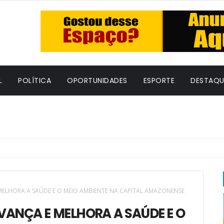
L
POLÍTICA
OPORTUNIDADES
ESPORTE
DESTAQU
ELHORA A SAÚDE E O MEIO AMBIENTE NA CAPITAL AMAZONENSE
ANÇA E MELHORA A SAÚDE E O