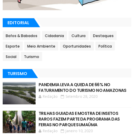
EDITORIAL
Bafos & Babados
Cidadania
Cultura
Destaques
Esporte
Meio Ambiente
Oportunidades
Política
Social
Turismo
TURISMO
PANDEMIA LEVA A QUEDA DE 66% NO
FATURAMENTO DO TURISMO NO AMAZONAS
Redação
Setembro 28, 2020
TRILHAS GUIADAS E MOSTRA DE INSETOS
RAROS FAZEM PARTE DA PROGRAMA DAS
FERIAS NO PARQUE SUMAÚMA
Redação
Janeiro 10, 2020