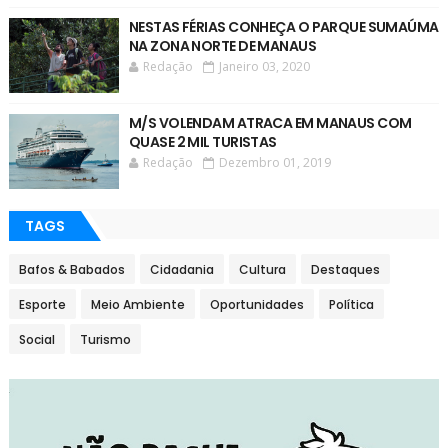
NESTAS FÉRIAS CONHEÇA O PARQUE SUMAÚMA
NA ZONA NORTE DE MANAUS
Redação
Janeiro 03, 2020
M/S VOLENDAM ATRACA EM MANAUS COM
QUASE 2 MIL TURISTAS
Redação
Dezembro 01, 2019
TAGS
Bafos & Babados
Cidadania
Cultura
Destaques
Esporte
Meio Ambiente
Oportunidades
Política
Social
Turismo