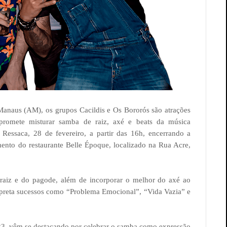
anaus (AM), os grupos Cacildis e Os Bororós são atrações
promete misturar samba de raiz, axé e beats da música
Ressaca, 28 de fevereiro, a partir das 16h, encerrando a
ento do restaurante Belle Époque, localizado na Rua Acre,
 raiz e do pagode, além de incorporar o melhor do axé ao
erpreta sucessos como “Problema Emocional”, “Vida Vazia” e
23, vêm se destacando por celebrar o samba como expressão