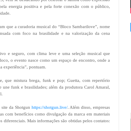
 pela energia positiva e pela forte conexão com o público,
idade.
cam que a curadoria musical do “Bloco Sambarilove”, nome
ensada com foco na brasilidade e na valorização da cena
sivo e seguro, com clima leve e uma seleção musical que
bloco, o evento nasce como um espaço de encontro, onde a
a experiência”, pontuam.
e, que mistura brega, funk e pop; Guetta, com repertório
ue une funk e brasilidades; além da produtora Carol Amaral,
l.
o site da Shotgun
https://shotgun.live/
. Além disso, empresas
tas com benefícios como divulgação da marca em materiais
s diferenciais. Mais informações são obtidas pelos contatos: