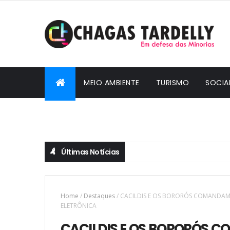
MEIO AMBIENTE
TURISMO
SOCIA
CIDADANIA
Últimas Notícias
Home
/
Destaques
/
CACILDIS E OS BORORÓS COMANDAM 
ELETRÔNICA
CACILDIS E OS BORORÓS 