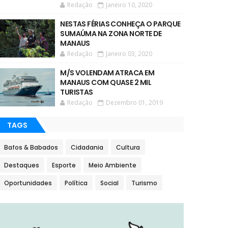
Redação
Janeiro 10, 2020
NESTAS FÉRIAS CONHEÇA O PARQUE
SUMAÚMA NA ZONA NORTE DE
MANAUS
Redação
Janeiro 03, 2020
M/S VOLENDAM ATRACA EM
MANAUS COM QUASE 2 MIL
TURISTAS
Redação
Dezembro 01, 2019
TAGS
Bafos & Babados
Cidadania
Cultura
Destaques
Esporte
Meio Ambiente
Oportunidades
Política
Social
Turismo