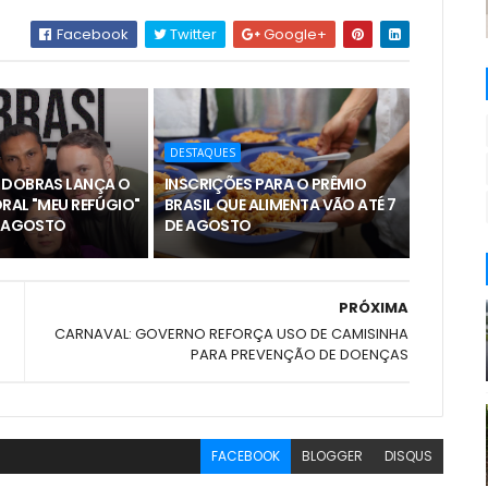
Facebook
Twitter
Google+
DESTAQUES
 DOBRAS LANÇA O
INSCRIÇÕES PARA O PRÊMIO
RAL "MEU REFÚGIO"
BRASIL QUE ALIMENTA VÃO ATÉ 7
E AGOSTO
DE AGOSTO
PRÓXIMA
CARNAVAL: GOVERNO REFORÇA USO DE CAMISINHA
PARA PREVENÇÃO DE DOENÇAS
FACEBOOK
BLOGGER
DISQUS