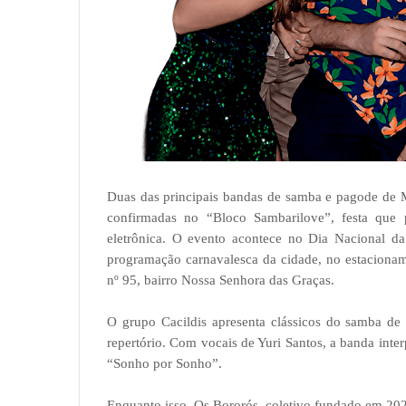
Duas das principais bandas de samba e pagode de M
confirmadas no “Bloco Sambarilove”, festa que 
eletrônica. O evento acontece no Dia Nacional da 
programação carnavalesca da cidade, no estacionam
nº 95, bairro Nossa Senhora das Graças.
O grupo Cacildis apresenta clássicos do samba de
repertório. Com vocais de Yuri Santos, a banda int
“Sonho por Sonho”.
Enquanto isso, Os Bororós, coletivo fundado em 20