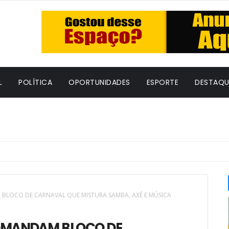
L
POLÍTICA
OPORTUNIDADES
ESPORTE
DESTAQU
BLOCO DE CARNAVAL QUE MISTURA SAMBA, AXÉ E MÚSICA
COMANDAM BLOCO DE