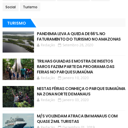
Social
Turismo
TURISMO
PANDEMIA LEVA A QUEDA DE 66% NO
FATURAMENTO DO TURISMO NO AMAZONAS
Redação
Setembro 28, 2020
TRILHAS GUIADAS E MOSTRA DE INSETOS
RAROS FAZEM PARTE DA PROGRAMA DAS
FERIAS NO PARQUE SUMAÚMA
Redação
Janeiro 10, 2020
NESTAS FÉRIAS CONHEÇA O PARQUE SUMAÚMA
NA ZONA NORTE DE MANAUS
Redação
Janeiro 03, 2020
M/S VOLENDAM ATRACA EM MANAUS COM
QUASE 2 MIL TURISTAS
Redação
Dezembro 01, 2019