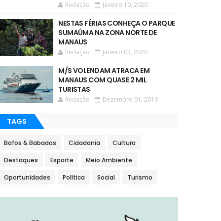
Redação
Janeiro 10, 2020
NESTAS FÉRIAS CONHEÇA O PARQUE
SUMAÚMA NA ZONA NORTE DE
MANAUS
Redação
Janeiro 03, 2020
M/S VOLENDAM ATRACA EM
MANAUS COM QUASE 2 MIL
TURISTAS
Redação
Dezembro 01, 2019
TAGS
Bafos & Babados
Cidadania
Cultura
Destaques
Esporte
Meio Ambiente
Oportunidades
Política
Social
Turismo