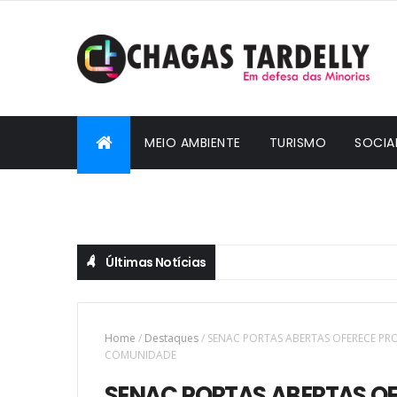
MEIO AMBIENTE
TURISMO
SOCIA
CIDADANIA
Últimas Notícias
Home
/
Destaques
/
SENAC PORTAS ABERTAS OFERECE P
COMUNIDADE
SENAC PORTAS ABERTAS 