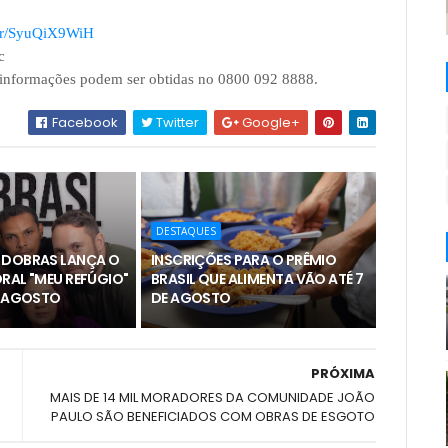
om/r/SyuQiX9WiH
c
 informações podem ser obtidas no 0800 092 8888.
Facebook
Twitter
Google+
DESTAQUES
 DOBRAS LANÇA O
INSCRIÇÕES PARA O PRÊMIO
RAL "MEU REFÚGIO"
BRASIL QUE ALIMENTA VÃO ATÉ 7
E AGOSTO
DE AGOSTO
PRÓXIMA
MAIS DE 14 MIL MORADORES DA COMUNIDADE JOÃO
PAULO SÃO BENEFICIADOS COM OBRAS DE ESGOTO