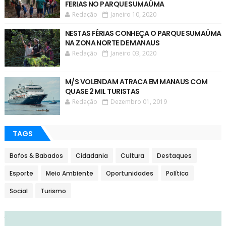
FERIAS NO PARQUE SUMAÚMA
Redação
Janeiro 10, 2020
NESTAS FÉRIAS CONHEÇA O PARQUE SUMAÚMA
NA ZONA NORTE DE MANAUS
Redação
Janeiro 03, 2020
M/S VOLENDAM ATRACA EM MANAUS COM
QUASE 2 MIL TURISTAS
Redação
Dezembro 01, 2019
TAGS
Bafos & Babados
Cidadania
Cultura
Destaques
Esporte
Meio Ambiente
Oportunidades
Política
Social
Turismo