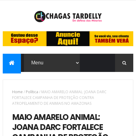
Home
/
Política
/
MAIO AMARELO ANIMAL: JOANA DARC
FORTALECE CAMPANHA DE PROTEÇÃO CONTRA
ATROPELAMENTO DE ANIMAIS NO AMAZONAS
MAIO AMARELO ANIMAL:
JOANA DARC FORTALECE