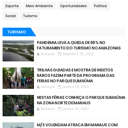
Esporte
Meio Ambiente
Oportunidades
Política
Social
Turismo
TURISMO
PANDEMIA LEVA A QUEDA DE 66% NO
FATURAMENTO DO TURISMO NO AMAZONAS
Redação
Setembro 28, 2020
TRILHAS GUIADAS E MOSTRA DE INSETOS
RAROS FAZEM PARTE DA PROGRAMA DAS
FERIAS NO PARQUE SUMAÚMA
Redação
Janeiro 10, 2020
NESTAS FÉRIAS CONHEÇA O PARQUE SUMAÚMA
NA ZONA NORTE DE MANAUS
Redação
Janeiro 03, 2020
M/S VOLENDAM ATRACA EM MANAUS COM